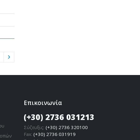
Επικοινωνία
(+30) 2736 031213
ου
Σύζευξις:
(+30) 2736 320100
Fax:
(+30) 2736 031919
ροπών