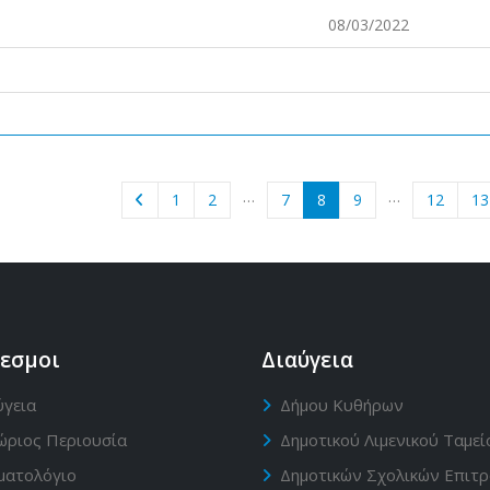
08/03/2022
…
…
1
2
7
8
9
12
13
εσμοι
Διαύγεια
ύγεια
Δήμου Κυθήρων
ώριος Περιουσία
Δημοτικού Λιμενικού Ταμεί
ματολόγιο
Δημοτικών Σχολικών Επιτ