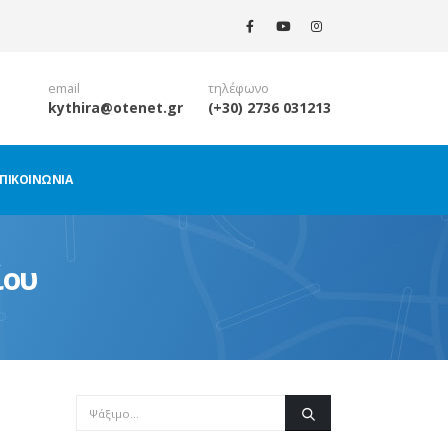
email
τηλέφωνο
kythira@otenet.gr
(+30) 2736 031213
ΠΙΚΟΙΝΩΝΊΑ
ίου