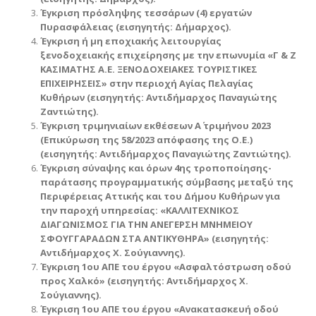
Έγκριση πρόσληψης τεσσάρων (4) εργατών
Πυρασφάλειας
(εισηγητής: Δήμαρχος).
Έγκριση ή μη εποχιακής λειτουργίας
ξενοδοχειακής επιχείρησης με την επωνυμία «Γ & Ζ
ΚΑΣΙΜΑΤΗΣ Α.Ε. ΞΕΝΟΔΟΧΕΙΑΚΕΣ ΤΟΥΡΙΣΤΙΚΕΣ
ΕΠΙΧΕΙΡΗΣΕΙΣ» στην περιοχή Αγίας Πελαγίας
Κυθήρων (εισηγητής: Αντιδήμαρχος Παναγιώτης
Ζαντιώτης)
.
Έγκριση τριμηνιαίων εκθέσεων Α΄ τριμήνου 2023
(Επικύρωση της 58/2023 απόφασης της Ο.Ε.)
(εισηγητής: Αντιδήμαρχος Παναγιώτης Ζαντιώτης)
.
Έγκριση σύναψης και όρων 4ης τροποποίησης-
παράτασης προγραμματικής σύμβασης μεταξύ της
Περιφέρειας Αττικής και του Δήμου Κυθήρων για
την παροχή υπηρεσίας: «ΚΑΛΛΙΤΕΧΝΙΚΟΣ
ΔΙΑΓΩΝΙΣΜΟΣ ΓΙΑ ΤΗΝ ΑΝΕΓΕΡΣΗ ΜΝΗΜΕΙΟΥ
ΣΦΟΥΓΓΑΡΑΔΩΝ ΣΤΑ ΑΝΤΙΚΥΘΗΡΑ» (εισηγητής:
Αντιδήμαρχος Χ. Σούγιαννης).
Έγκριση 1ου ΑΠΕ του έργου «Ασφαλτόστρωση οδού
προς Χαλκό» (εισηγητής: Αντιδήμαρχος Χ.
Σούγιαννης).
Έγκριση 1ου ΑΠΕ του έργου «Ανακατασκευή οδού