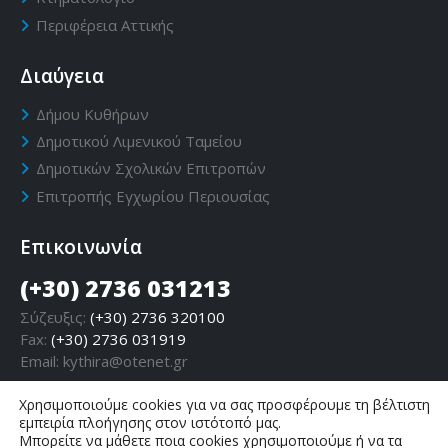
Περιφέρεια Αττικής
Διαύγεια
Δήμου Κυθήρων
Δημοτικού Λιμενικού Ταμείου
Δημοτικών Σχολικών Επιτροπών
Επιτροπής Εγχωρίου Περιουσίας
Επικοινωνία
(+30) 2736 031213
Σύζευξις:
(+30) 2736 320100
Fax:
(+30) 2736 031919
Email:
kythira@otenet.gr
Χρησιμοποιούμε cookies για να σας προσφέρουμε τη βέλτιστη
εμπειρία πλοήγησης στον ιστότοπό μας.
Μπορείτε να μάθετε ποια cookies χρησιμοποιούμε ή να τα