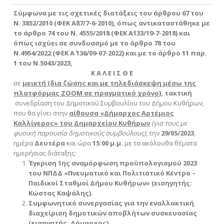
Σύμφωνα με τις σχετικές διατάξεις του άρθρου 67 του
Ν. 3852/2010 (ΦΕΚ Α΄87/7-6-2010), όπως αντικαταστάθηκε με
το άρθρο 74 του Ν. 4555/2018 (ΦΕΚ Α΄133/19-7-2018) και
όπως ισχύει σε συνδυασμό με το άρθρο 78 του
Ν.4954/2022 (ΦΕΚ Α΄ 136/09-07-2022) και με το άρθρο 11 παρ.
1 του Ν.5043/2023,
Κ Α Λ Ε Ι Σ Θ Ε
σε
μεικτή (δια ζώσης και με τηλεδιάσκεψη μέσω της
πλατφόρμας ΖΟΟΜ σε πραγματικό χρόνο)
, τακτική
συνεδρίαση του Δημοτικού Συμβουλίου του Δήμου Κυθήρων,
που θα γίνει στην
αίθουσα «Δήμαρχος Αρτέμιος
Καλλίγερος» του Δημαρχείου Κυθήρων
(για τους με
φυσική παρουσία δημοτικούς συμβούλους)
, την
29/05/2023
,
ημέρα
Δευτέρα
και ώρα
15:00 μ.μ.
με τα ακόλουθα θέματα
ημερήσιας διάταξης:
Έγκριση 1ης αναμόρφωση προϋπολογισμού 2023
του ΝΠΔΔ «Πνευματικό και Πολιτιστικό Κέντρο –
Παιδικοί Σταθμοί Δήμου Κυθήρων»
(εισηγητής:
Κώστας Καψάλης).
Συμφωνητικό συνεργασίας για την εναλλακτική
διαχείριση δημοτικών αποβλήτων συσκευασίας
(εισηγητής: Δήμαρχος).