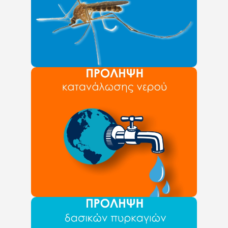
Μέτρα προστασίας για τον παθογόνο ιό
του Δυτικού Νείλου
Περιορισμός χρησης
νερού
Δείτε εδώ χρήσιμα μέτρα πρόληψης
κατανάλωσης νερού