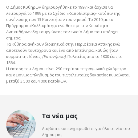
Ο Δήμος Κυθήρων δημιουργήθηκε το 1997 και άρχισε να
λειτουργεί το 1999 με το Σχέδιο «Καποδίστριας» κατόπιν της
συνένωσης των 13 Κοινοτήτων του νησιού. Το 2010 με το
Πρόγραμμα «Καλλικράτης» ενώθηκε με την Κοινότητα
Αντικυθήρων δημιουργώντας τον ενιαίο Δήμο που υπάρχει
σήμερα.
Τα Κύθηρα ανήκουν διοικητικά στην Περιφέρεια Αττικής ενώ
αποτελούν ταυτόχρονα και ένα από Επτάνησα, καθώς ήταν
κομμάτι της Ιόνιας,
(Επτανήσου)
, Πολιτείας από το 1800 έως το
1864.
Η έκταση του Δήμου είναι 290 περίπου τετραγωνικά χιλιόμετρα
και ο μόνιμος πληθυσμός του τις τελευταίες δεκαετίες κυμαίνεται
μεταξύ 3.500 και 4.000 κατοίκων.
Τα νέα μας
Διαβάστε και ενημερωθείτε για όλα τα νέα του
Δήμου μας