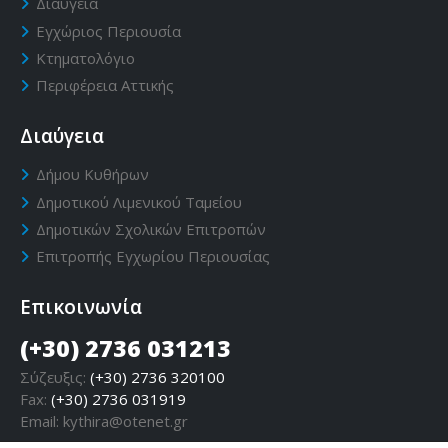
Διαύγεια
Εγχώριος Περιουσία
Κτηματολόγιο
Περιφέρεια Αττικής
Διαύγεια
Δήμου Κυθήρων
Δημοτικού Λιμενικού Ταμείου
Δημοτικών Σχολικών Επιτροπών
Επιτροπής Εγχωρίου Περιουσίας
Επικοινωνία
(+30) 2736 031213
Σύζευξις:
(+30) 2736 320100
Fax:
(+30) 2736 031919
Email:
kythira@otenet.gr