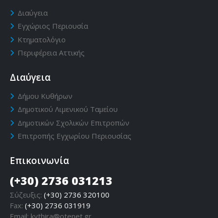
Διαύγεια
Εγχώριος Περιουσία
Κτηματολόγιο
Περιφέρεια Αττικής
Διαύγεια
Δήμου Κυθήρων
Δημοτικού Λιμενικού Ταμείου
Δημοτικών Σχολικών Επιτροπών
Επιτροπής Εγχωρίου Περιουσίας
Επικοινωνία
(+30) 2736 031213
Σύζευξις:
(+30) 2736 320100
Fax:
(+30) 2736 031919
Email:
kythira@otenet.gr