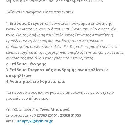
λάβουν ή και να ανανεώσουν τα επιδόματα του ΟΠΕΚΑ.
Ενδεικτικά αναφέρουμε τα παρακάτω:
1.
Επίδομα Στέγασης
: Προνοιακό πρόγραμμα επιδότησης
ενοικίου για τα νοικοκυριά που μισθώνουν την κύρια κατοικία
τους.
Για τη χορήγηση του Επιδόματος Στέγασης απαιτείται η
προβλεπόμενη δήλωση και αποδοχή του ηλεκτρονικού
μισθωτηρίου συμβολαίου (Α.Α.Δ.Ε.). Το μισθωτήριο θα πρέπει να
είναι σε ισχύ κατά την ημερομηνία υποβολής της αίτησης και για το
σύνολο της περιόδου χορήγησης του επιδόματος.
2.
Επίδομα Γέννησης
3.
Επίδομα Στεγαστικής συνδρομής ανασφαλίστων
υπερηλίκων
4.
Αναπηρικά επιδόματα, κ.α.
Για περισσότερες πληροφορίες επικοινωνήστε με το σχετικό
γραφείο του Δήμου μας :
Υπεύθ. υπάλληλος:
Άννα Μπουρνά
Επικοινωνία: +30
27363 20151, 27360 31755
email:
anaptyxi@kythira.gr