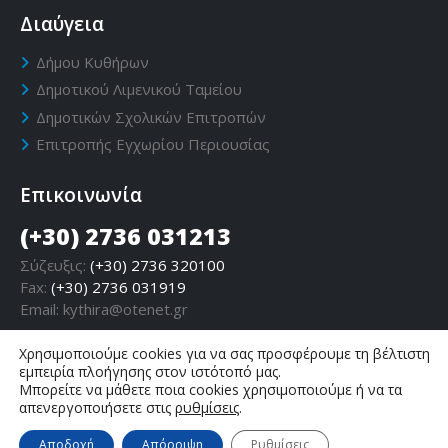
Διαύγεια
Δήμου Κυθήρων
Δημοτικού Λιμενικού Ταμείου
Δημοτικών Σχολικών Επιτροπών
Επιτροπής Εγχωρίου Περιουσίας
Επικοινωνία
(+30) 2736 031213
Σύζευξις:
(+30) 2736 320100
Fax:
(+30) 2736 031919
Email:
kythira@otenet.gr
Χρησιμοποιούμε cookies για να σας προσφέρουμε τη βέλτιστη
εμπειρία πλοήγησης στον ιστότοπό μας.
Μπορείτε να μάθετε ποια cookies χρησιμοποιούμε ή να τα
απενεργοποιήσετε στις
ρυθμίσεις
.
Αποδοχή
Απόρριψη
Ρυθμίσεις