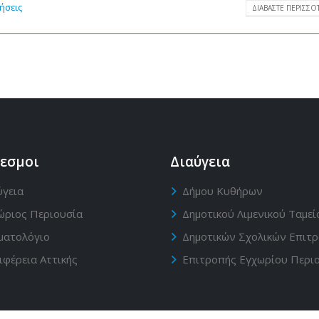
ήσεις
ΔΙΑΒΆΣΤΕ ΠΕΡΙΣΣΌΤ
εσμοι
Διαύγεια
ύγεια
Δήμου Κυθήρων
ώριος Περιουσία
Δημοτικού Λιμενικού Ταμεί
ματολόγιο
Δημοτικών Σχολικών Επιτ
ιφέρεια Αττικής
Επιτροπής Εγχωρίου Περι