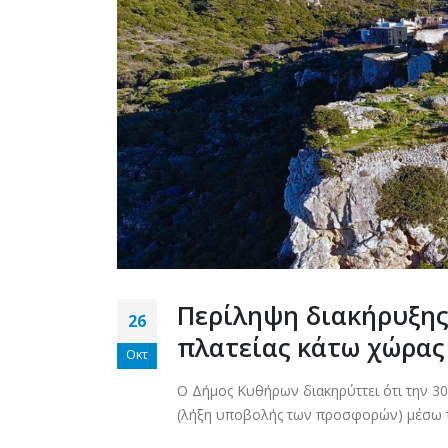
Περίληψη διακήρυξης
26
πλατείας κάτω χώρα
Οκτ
Ο Δήμος Κυθήρων διακηρύττει ότι την 30
(λήξη υποβολής των προσφορών) μέσω το