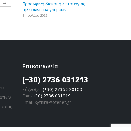
Προσωρινή διακοπή λειτουργίας
ΕΡΑ...
τηλεφωνικών γραμμών
21 Ιουλίου 2026
Επικοινωνία
(+30) 2736 031213
ου
Σύζευξις:
(+30) 2736 320100
Fax:
(+30) 2736 031919
ροπών
Email:
kythira@otenet.gr
ουσίας