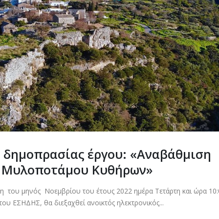
 δημοπρασίας έργου: «Αναβάθμιση
ς Μυλοποτάμου Κυθήρων»
η του μηνός Νοεμβρίου του έτους 2022 ημέρα Τετάρτη και ώρα 10:0
υ ΕΣΗΔΗΣ, θα διεξαχθεί ανοικτός ηλεκτρονικός...