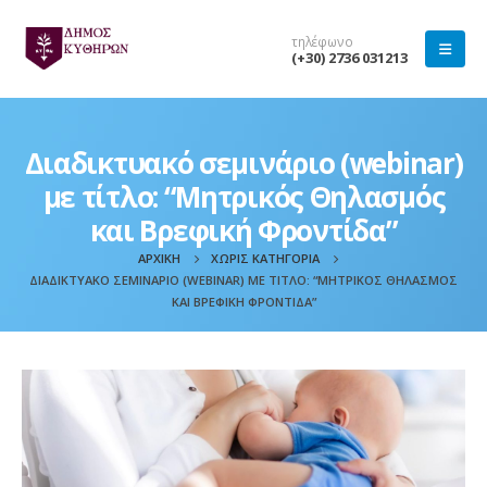
τηλέφωνο
(+30) 2736 031213
Διαδικτυακό σεμινάριο (webinar)
με τίτλο: “Μητρικός Θηλασμός
και Βρεφική Φροντίδα”
ΑΡΧΙΚΉ
ΧΩΡΊΣ ΚΑΤΗΓΟΡΊΑ
ΔΙΑΔΙΚΤΥΑΚΌ ΣΕΜΙΝΆΡΙΟ (WEBINAR) ΜΕ ΤΊΤΛΟ: “ΜΗΤΡΙΚΌΣ ΘΗΛΑΣΜΌΣ
ΚΑΙ ΒΡΕΦΙΚΉ ΦΡΟΝΤΊΔΑ”