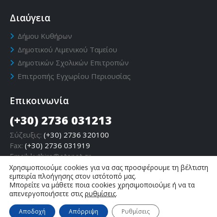
Διαύγεια
Δήμου Κυθήρων
Δημοτικού Λιμενικού Ταμείου
Δημοτικών Σχολικών Επιτροπών
Επιτροπής Εγχωρίου Περιουσίας
Επικοινωνία
(+30) 2736 031213
Σύζευξις:
(+30) 2736 320100
Fax:
(+30) 2736 031919
Email:
kythira@otenet.gr
Χρησιμοποιούμε cookies για να σας προσφέρουμε τη βέλτιστη
εμπειρία πλοήγησης στον ιστότοπό μας.
Μπορείτε να μάθετε ποια cookies χρησιμοποιούμε ή να τα
απενεργοποιήσετε στις
ρυθμίσεις
.
Αποδοχή
Απόρριψη
Ρυθμίσεις