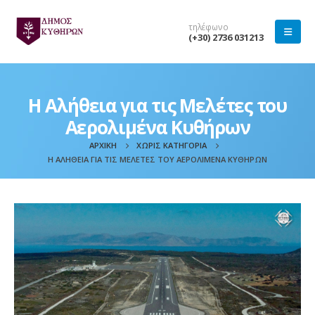
τηλέφωνο
(+30) 2736 031213
Η Αλήθεια για τις Μελέτες του
Αερολιμένα Κυθήρων
ΑΡΧΙΚΉ
ΧΩΡΊΣ ΚΑΤΗΓΟΡΊΑ
Η ΑΛΉΘΕΙΑ ΓΙΑ ΤΙΣ ΜΕΛΈΤΕΣ ΤΟΥ ΑΕΡΟΛΙΜΈΝΑ ΚΥΘΉΡΩΝ