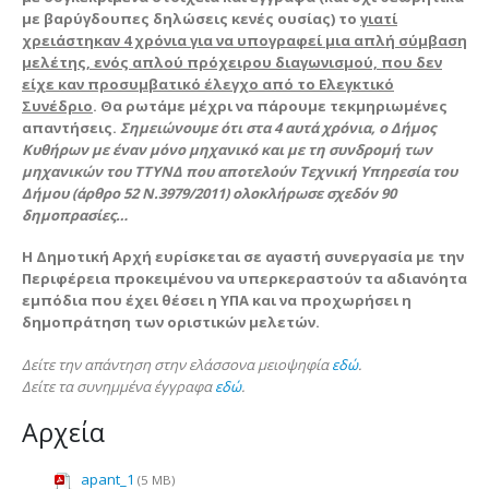
με βαρύγδουπες δηλώσεις κενές ουσίας) το
γιατί
χρειάστηκαν 4 χρόνια για να υπογραφεί μια απλή σύμβαση
μελέτης, ενός απλού πρόχειρου διαγωνισμού, που δεν
είχε καν προσυμβατικό έλεγχο από το Ελεγκτικό
Συνέδριο
. Θα ρωτάμε μέχρι να πάρουμε τεκμηριωμένες
απαντήσεις.
Σημειώνουμε ότι στα 4 αυτά χρόνια, ο Δήμος
Κυθήρων με έναν μόνο μηχανικό και με τη συνδρομή των
μηχανικών του ΤΤΥΝΔ που αποτελούν Τεχνική Υπηρεσία του
Δήμου (άρθρο 52 Ν.3979/2011) ολοκλήρωσε σχεδόν 90
δημοπρασίες…
Η Δημοτική Αρχή ευρίσκεται σε αγαστή συνεργασία με την
Περιφέρεια προκειμένου να υπερκεραστούν τα αδιανόητα
εμπόδια που έχει θέσει η ΥΠΑ και να προχωρήσει η
δημοπράτηση των οριστικών μελετών.
Δείτε την απάντηση στην ελάσσονα μειοψηφία
εδώ
.
Δείτε τα συνημμένα έγγραφα
εδώ
.
Αρχεία
apant_1
(5 MB)