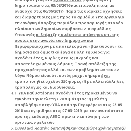
δημοπρασία στις 03/08/2016 και επαναληπτική με
ανάδοχο στις 06/06/2017). Παρά τις διαρκείς οχλήσεις
και διαμαρτυρίες μας προς το αρμόδιο Υπουργείο για
την ανάγκη ύπαρξης περιόδου προσαρμογής στο νέο
πλαίσιο των δημοσίων συμβάσεων, ο αρμόδιος
Υπουργός
κ. Σπίρτζης ουδέποτε απάντησε επί της
ουσίας στην αγωνία των Δημάρχων και
Περιφερειαρχών με αποτέλεσμα να «βαλτώσουν» τα
δημόσια και δημοτικά έργα σε όλη τη Χώρα για
σχεδόν 1 έτος
, κυρίως στους μικρούς και
υποστελεχωμένους Δήμους. Τρανή απόδειξη της
προχειρότητας αλλά και των προβλημάτων του εν
λόγω Νόμου είναι ότι αυτός μέχρι σήμερα
έχει
τροποποιηθεί σχεδόν 250 φορές (!)
με αλλεπάλληλες
τροπολογίες και διορθώσεις.
Η ΥΠΑ καθυστέρησε
σχεδόν 1 έτος
προκειμένου να
εγκρίνει την Μελέτη Σκοπιμότητας: η μελέτη
υποβλήθηκε στην ΥΠΑ από την Περιφέρεια στις 25-05-
2018 και εγκρίθηκε στις 07-03-2019, με τον ανυπόστατο
όρο της έκδοσης ΑΕΠΟ πριν την εκπόνηση των
οριστικών μελετών.
Συνολικά, λοιπόν, δαπανήθηκαν ακριβώς 4 χρόνια μεταξύ