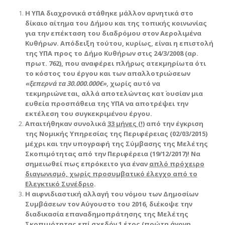
Η ΥΠΑ διαχρονικά στάθηκε μάλλον αρνητικά στο
δίκαιο αίτημα του Δήμου και της τοπικής κοινωνίας
για την επέκταση του διαδρόμου στον Αερολιμένα
Κυθήρων. Απόδειξη τούτου, κυρίως, είναι η επιστολή
της ΥΠΑ προς το Δήμο Κυθήρων στις 24/3/2008 (αρ.
πρωτ. 762), που αναφέρει πλήρως ατεκμηρίωτα ότι
το κόστος του έργου και των απαλλοτριώσεων
«ξεπερνά τα 30.000.000€»
, χωρίς αυτό να
τεκμηριώνεται, αλλά αποτελώντας κατ΄ ουσίαν μια
ευθεία προσπάθεια της ΥΠΑ να αποτρέψει την
εκτέλεση του συγκεκριμένου έργου.
Απαιτήθηκαν συνολικά
33 μήνες (!)
από την έγκριση
της Νομικής Υπηρεσίας της Περιφέρειας (02/03/2015)
μέχρι και την υπογραφή της Σύμβασης της Μελέτης
Σκοπιμότητας από την Περιφέρεια (19/12/2017)! Να
σημειωθεί πως επρόκειτο για έναν
απλό πρόχειρο
διαγωνισμό, χωρίς προσυμβατικό έλεγχο από το
Ελεγκτικό Συνέδριο
.
Η αιφνιδιαστική αλλαγή του νόμου των Δημοσίων
Συμβάσεων τον Αύγουστο του 2016, διέκοψε την
διαδικασία επαναδημοπράτησης της Μελέτης
Σκοπιμότητας επί
σχεδόν 1 έτος
(πρώτη άγονη