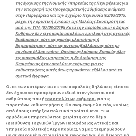
της έγκρισης της Νομικής Υπηρεσίας της Περιφέρειας για
την υπογραφή της Προγραμματικής Σύμβασης ανάμεσα
στην Περιφέρεια και την Εγχώριο Περιουσία (02/03/2015)
μέχρι την οριστική έγκριση της Μελέτης Σκοπιμότητας
από την ΥΠΑ (07/03/2019)! Κατά την περίοδο αυτή ο Δήμος
Κυθήρων δεν είχε καμία απολύτως εμπλοκή στις σχετικές
διαδικασίες, ούτε ως φορέας υλοποίησης ή
δημοπράτησης, ούτε ως αντισυμβαλλόμενος ούτε με
κανέναν άλλον τρόπο. Ωστόσο οχλούσαμε διαρκώς όλες
τις συναρμόδιες υπηρεσίες, η δε Διοίκηση της
Περιφέρειας ήταν απολύτως ενήμερη για τις
καθυστερήσεις αυτές όπως προκύπτει εξάλλου από τα
σχετικά έγγραφα
.
Οι εκ των υστέρων και εκ του ασφαλούς δηλώσεις τίποτα
δεν έχουν να προσφέρουν ειδικά όταν γίνονται από
ανθρώπους που
ήταν απολύτως ενήμεροι
για τις
παραπάνω καθυστερήσεις. Θα αναμέναμε λοιπόν, κυρίως
από όσους υπήρξαν πολιτικά προϊστάμενοι των
αρμόδιων υπηρεσιών που χειρίστηκαν το θέμα
(Διεύθυνση Τεχνικών Έργων Περιφέρειας Αττικής και
Υπηρεσία Πολιτικής Αεροπορίας), να μας τεκμηριώσουν
με συγκεκριμένα στοιχεία και έγγραφα (και όχι θεωρητικά