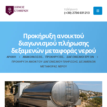
τηλέφωνο
(+30) 2736 031213
Προκήρυξη ανοικτού
διαγωνισμού πλήρωσης
δεξαμενών μεταφοράς νερού
ΑΡΧΙΚΉ
ΑΝΑΚΟΙΝΏΣΕΙΣ
,
ΠΡΟΚΗΡΎΞΕΙΣ
,
ΔΙΑΓΩΝΙΣΜΟΊ ΈΡΓΩΝ
ΠΡΟΚΉΡΥΞΗ ΑΝΟΙΚΤΟΎ ΔΙΑΓΩΝΙΣΜΟΎ ΠΛΉΡΩΣΗΣ ΔΕΞΑΜΕΝΏΝ
ΜΕΤΑΦΟΡΆΣ ΝΕΡΟΎ