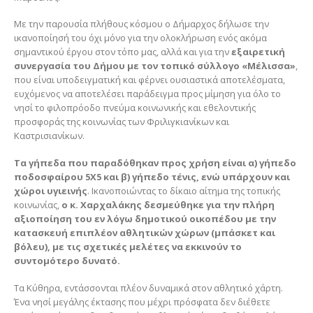
Με την παρουσία πλήθους κόσμου ο Δήμαρχος δήλωσε την
ικανοποίησή του όχι μόνο για την ολοκλήρωση ενός ακόμα
σημαντικού έργου στον τόπο μας, αλλά και για την
εξαιρετική
συνεργασία του Δήμου με τον τοπικό σύλλογο «Μέλισσα»
,
που είναι υποδειγματική και φέρνει ουσιαστικά αποτελέσματα,
ευχόμενος να αποτελέσει παράδειγμα προς μίμηση για όλο το
νησί το φιλοπρόοδο πνεύμα κοινωνικής και εθελοντικής
προσφοράς της κοινωνίας των Φριλιγκιανίκων και
Καστρισιανίκων.
Τα γήπεδα που παραδόθηκαν προς χρήση είναι α) γήπεδο
ποδοσφαίρου 5Χ5 και β) γήπεδο τένις, ενώ υπάρχουν και
χώροι υγιεινής
. Ικανοποιώντας το δίκαιο αίτημα της τοπικής
κοινωνίας,
ο κ. Χαρχαλάκης δεσμεύθηκε για την πλήρη
αξιοποίηση του εν λόγω δημοτικού οικοπέδου με την
κατασκευή επιπλέον αθλητικών χώρων (μπάσκετ και
βόλευ), με τις σχετικές μελέτες να εκκινούν το
συντομότερο δυνατό.
Τα Κύθηρα, εντάσσονται πλέον δυναμικά στον αθλητικό χάρτη.
Ένα νησί μεγάλης έκτασης που μέχρι πρόσφατα δεν διέθετε