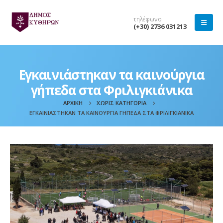
τηλέφωνο
(+30) 2736 031213
Εγκαινιάστηκαν τα καινούργια
γήπεδα στα Φριλιγκιάνικα
ΑΡΧΙΚΉ
ΧΩΡΊΣ ΚΑΤΗΓΟΡΊΑ
ΕΓΚΑΙΝΙΆΣΤΗΚΑΝ ΤΑ ΚΑΙΝΟΎΡΓΙΑ ΓΉΠΕΔΑ ΣΤΑ ΦΡΙΛΙΓΚΙΆΝΙΚΑ