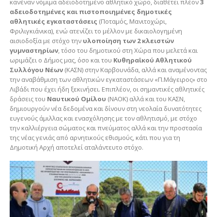
κανέναν νόμιμα αδειοδοτημένο αθλητικό χώρο, διαθέτει πλέον
3
αδειοδοτημένες και πιστοποιημένες δημοτικές
αθλητικές εγκαταστάσεις
(Ποταμός, Μανιτοχώρι,
Φριλιγκιάνικα), ενώ ατενίζει το μέλλον με δικαιολογημένη
αισιοδοξία με στόχο την
υλοποίηση των 2 κλειστών
γυμναστηρίων
, τόσο του δημοτικού στη Χώρα που μελετά και
ωριμάζει ο Δήμος μας, όσο και του
Κυθηραϊκού Αθλητικού
Συλλόγου Νέων
(ΚΑΣΝ) στην Καρβουνάδα, αλλά και αναμένοντας
την αναβάθμιση των αθλητικών εγκαταστάσεων «Π.Μάγειρος» στο
Λιβάδι που έχει ήδη ξεκινήσει. Επιπλέον, οι σημαντικές αθλητικές
δράσεις του
Ναυτικού Ομίλου
(ΝΑΟΚ) αλλά και του ΚΑΣΝ,
δημιουργούν νέα δεδομένα και δίνουν στη νεολαία δυνατότητες
ευγενούς άμιλλας και ενασχόλησης με τον αθλητισμό, με στόχο
την καλλιέργεια σώματος και πνεύματος αλλά και την προστασία
της νέας γενιάς από αρνητικούς εθισμούς, κάτι που για τη
Δημοτική Αρχή αποτελεί αταλάντευτο στόχο.