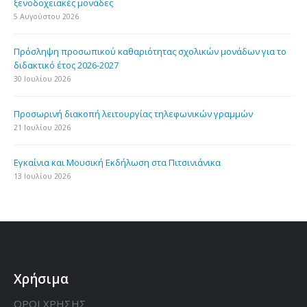
ξενοδοχειακές μονάδες
5 Αυγούστου 2026
Πρόσληψη προσωπικού καθαριότητας σχολικών μονάδων για το
διδακτικό έτος 2026-2027
30 Ιουλίου 2026
Προσωρινή διακοπή λειτουργίας τηλεφωνικών γραμμών
21 Ιουλίου 2026
Εγκαίνια και Μουσική Εκδήλωση στα Πιτσινιάνικα
13 Ιουλίου 2026
Χρήσιμα
ΟΡΟΙ ΧΡΗΣΗΣ