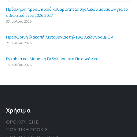
Πρόσληψη προσωπικού καθαριότητας σχολικών μονάδων για το
διδακτικό έτος 2026-2027
30 Ιουλίου 2026
Προσωρινή διακοπή λειτουργίας τηλεφωνικών γραμμών
21 Ιουλίου 2026
Εγκαίνια και Μουσική Εκδήλωση στα Πιτσινιάνικα
13 Ιουλίου 2026
Χρήσιμα
ΟΡΟΙ ΧΡΗΣΗΣ
ΠΟΛΙΤΙΚΗ CΟΟΚΙΕ
ΠΟΛΙΤΙΚΗ ΑΠΟΡΡΗΤΟΥ