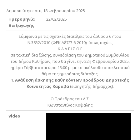
Δημοσιεύτηκε στις 18 Φεβρουαρίου 2025
Ημερομηνία
22/02/2025
Διεξαγωγής
Σύμφωνα με τις σχετικές διατάξεις του άρθρου 67 του
Ν.3852/2010 (ΦΕΚ Α΄87/7-6-2010), όπως ισχύει,
Κ Α Λ Ε Ι Σ Θ Ε
σε τακτική δια ζώσης, συνεδρίαση του Δημοτικού Συμβουλίου
του Δήμου Κυθήρων, που θα γίνει την 22η Φεβρουαρίου 2025,
ημέρα Σάββατο και ώρα 13:00 μ. με το ακόλουθο αποκλειστικό
θέμα της ημερήσιας διάταξης:
1.
Ανάθεση άσκησης καθηκόντων Προέδρου Δημοτικής
Κοινότητας Καραβά
(εισηγητής: Δήμαρχος).
Ο Πρόεδρος του Δ.Σ.
Κωνσταντίνος Καψάλης
Video