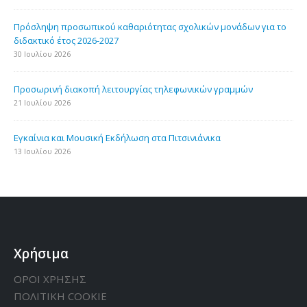
Πρόσληψη προσωπικού καθαριότητας σχολικών μονάδων για το
διδακτικό έτος 2026-2027
30 Ιουλίου 2026
Προσωρινή διακοπή λειτουργίας τηλεφωνικών γραμμών
21 Ιουλίου 2026
Εγκαίνια και Μουσική Εκδήλωση στα Πιτσινιάνικα
13 Ιουλίου 2026
Χρήσιμα
ΟΡΟΙ ΧΡΗΣΗΣ
ΠΟΛΙΤΙΚΗ CΟΟΚΙΕ