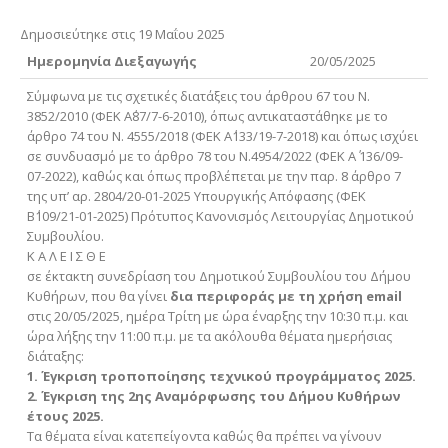
Δημοσιεύτηκε στις 19 Μαΐου 2025
Ημερομηνία Διεξαγωγής
20/05/2025
Σύμφωνα με τις σχετικές διατάξεις του άρθρου 67 του Ν.
3852/2010 (ΦΕΚ Α΄87/7-6-2010), όπως αντικαταστάθηκε με το
άρθρο 74 του Ν. 4555/2018 (ΦΕΚ Α΄133/19-7-2018) και όπως ισχύει
σε συνδυασμό με το άρθρο 78 του Ν.4954/2022 (ΦΕΚ Α΄ 136/09-
07-2022), καθώς και όπως προβλέπεται με την παρ. 8 άρθρο 7
της υπ’ αρ. 2804/20-01-2025 Υπουργικής Απόφασης (ΦΕΚ
Β΄109/21-01-2025) Πρότυπος Κανονισμός Λειτουργίας Δημοτικού
Συμβουλίου.
Κ Α Λ Ε Ι Σ Θ Ε
σε έκτακτη συνεδρίαση του Δημοτικού Συμβουλίου του Δήμου
Κυθήρων, που θα γίνει
δια περιφοράς με τη χρήση email
στις 20/05/2025, ημέρα Τρίτη με ώρα έναρξης την 10:30 π.μ. και
ώρα λήξης την 11:00 π.μ. με τα ακόλουθα θέματα ημερήσιας
διάταξης:
1. Έγκριση τροποποίησης τεχνικού προγράμματος 2025.
2. Έγκριση της 2ης Αναμόρφωσης του Δήμου Κυθήρων
έτους 2025.
Τα θέματα είναι κατεπείγοντα καθώς θα πρέπει να γίνουν