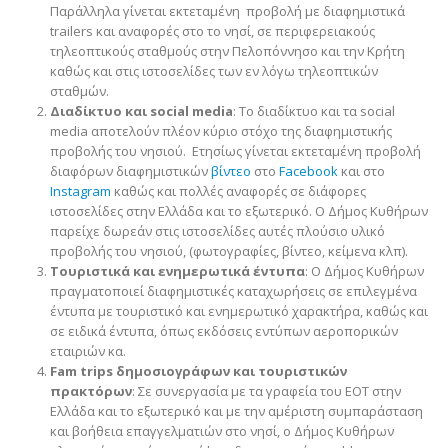
Παράλληλα γίνεται εκτεταμένη προβολή με διαφημιστικά
trailers και αναφορές στο το νησί, σε περιφερειακούς
τηλεοπτικούς σταθμούς στην Πελοπόννησο και την Κρήτη
καθώς και στις ιστοσελίδες των εν λόγω τηλεοπτικών
σταθμών.
Διαδίκτυο και social media
: Το διαδίκτυο και τα social
media αποτελούν πλέον κύριο στόχο της διαφημιστικής
προβολής του νησιού. Ετησίως γίνεται εκτεταμένη προβολή
διαφόρων διαφημιστικών
βίντεο
στο
Facebook
και στο
Instagram
καθώς και πολλές αναφορές σε διάφορες
ιστοσελίδες στην Ελλάδα και το εξωτερικό. Ο Δήμος Κυθήρων
παρείχε δωρεάν στις ιστοσελίδες αυτές πλούσιο υλικό
προβολής του νησιού, (φωτογραφίες, βίντεο, κείμενα κλπ).
Τουριστικά και ενημερωτικά έντυπα
: Ο Δήμος Κυθήρων
πραγματοποιεί διαφημιστικές καταχωρήσεις σε επιλεγμένα
έντυπα με τουριστικό και ενημερωτικό χαρακτήρα, καθώς και
σε ειδικά έντυπα, όπως εκδόσεις εντύπων αεροπορικών
εταιριών κα.
Fam trips δημοσιογράφων και τουριστικών
πρακτόρων
: Σε συνεργασία με τα γραφεία του ΕΟΤ στην
Ελλάδα και το εξωτερικό και με την αμέριστη συμπαράσταση
και βοήθεια επαγγελματιών στο νησί, ο Δήμος Κυθήρων