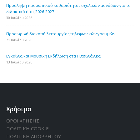
Πρόσληψη προσωπικού καθαριότητας σχολικών μονάδων για το
διδακτικό έτος 2026-2027
30 Ιουλίου 2026
Προσωρινή διακοπή λειτουργίας τηλεφωνικών γραμμών
21 Ιουλίου 2026
Εγκαίνια και Μουσική Εκδήλωση στα Πιτσινιάνικα
13 Ιουλίου 2026
Χρήσιμα
ΟΡΟΙ ΧΡΗΣΗΣ
ΠΟΛΙΤΙΚΗ CΟΟΚΙΕ
ΠΟΛΙΤΙΚΗ ΑΠΟΡΡΗΤΟΥ