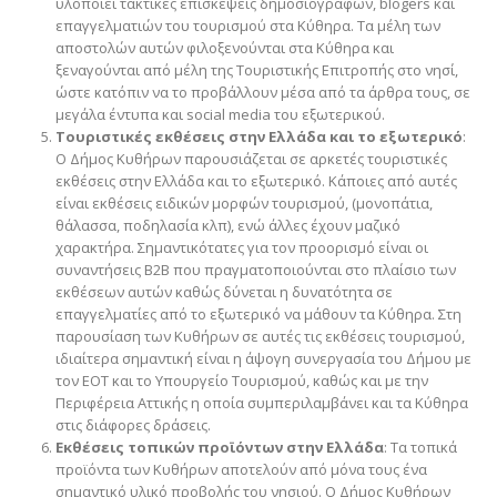
υλοποιεί τακτικές επισκέψεις δημοσιογράφων, blogers και
επαγγελματιών του τουρισμού στα Κύθηρα. Τα μέλη των
αποστολών αυτών φιλοξενούνται στα Κύθηρα και
ξεναγούνται από μέλη της Τουριστικής Επιτροπής στο νησί,
ώστε κατόπιν να το προβάλλουν μέσα από τα άρθρα τους, σε
μεγάλα έντυπα και social media του εξωτερικού.
Τουριστικές εκθέσεις στην Ελλάδα και το εξωτερικό
:
Ο Δήμος Κυθήρων παρουσιάζεται σε αρκετές τουριστικές
εκθέσεις στην Ελλάδα και το εξωτερικό. Κάποιες από αυτές
είναι εκθέσεις ειδικών μορφών τουρισμού, (μονοπάτια,
θάλασσα, ποδηλασία κλπ), ενώ άλλες έχουν μαζικό
χαρακτήρα. Σημαντικότατες για τον προορισμό είναι οι
συναντήσεις B2B που πραγματοποιούνται στο πλαίσιο των
εκθέσεων αυτών καθώς δύνεται η δυνατότητα σε
επαγγελματίες από το εξωτερικό να μάθουν τα Κύθηρα. Στη
παρουσίαση των Κυθήρων σε αυτές τις εκθέσεις τουρισμού,
ιδιαίτερα σημαντική είναι η άψογη συνεργασία του Δήμου με
τον ΕΟΤ και το Υπουργείο Τουρισμού, καθώς και με την
Περιφέρεια Αττικής η οποία συμπεριλαμβάνει και τα Κύθηρα
στις διάφορες δράσεις.
Εκθέσεις τοπικών προϊόντων στην Ελλάδα
: Τα τοπικά
προϊόντα των Κυθήρων αποτελούν από μόνα τους ένα
σημαντικό υλικό προβολής του νησιού. Ο Δήμος Κυθήρων