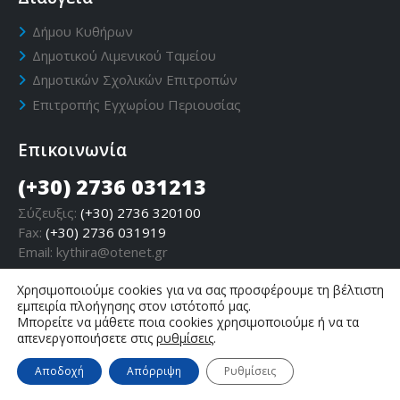
Δήμου Κυθήρων
Δημοτικού Λιμενικού Ταμείου
Δημοτικών Σχολικών Επιτροπών
Επιτροπής Εγχωρίου Περιουσίας
Επικοινωνία
(+30) 2736 031213
Σύζευξις:
(+30) 2736 320100
Fax:
(+30) 2736 031919
Email:
kythira@otenet.gr
Χρησιμοποιούμε cookies για να σας προσφέρουμε τη βέλτιστη
εμπειρία πλοήγησης στον ιστότοπό μας.
Μπορείτε να μάθετε ποια cookies χρησιμοποιούμε ή να τα
απενεργοποιήσετε στις
ρυθμίσεις
.
Αποδοχή
Απόρριψη
Ρυθμίσεις
Δήμος Κυθήρων - Επίσημη ιστοσελίδα © Copyright 2019