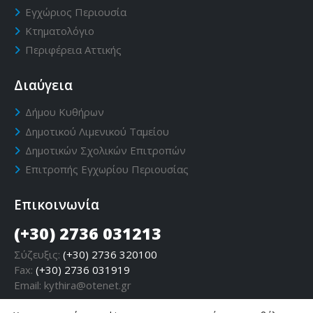
Εγχώριος Περιουσία
Κτηματολόγιο
Περιφέρεια Αττικής
Διαύγεια
Δήμου Κυθήρων
Δημοτικού Λιμενικού Ταμείου
Δημοτικών Σχολικών Επιτροπών
Επιτροπής Εγχωρίου Περιουσίας
Επικοινωνία
(+30) 2736 031213
Σύζευξις:
(+30) 2736 320100
Fax:
(+30) 2736 031919
Email:
kythira@otenet.gr