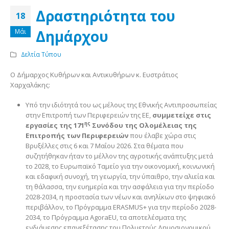
Δραστηριότητα του
18
Δημάρχου
Μάι
Δελτία Τύπου
Ο Δήμαρχος Κυθήρων και Αντικυθήρων κ. Ευστράτιος
Χαρχαλάκης:
Υπό την ιδιότητά του ως μέλους της Εθνικής Αντιπροσωπείας
στην Επιτροπή των Περιφερειών της ΕΕ,
συμμετείχε στις
ης
εργασίες της 171
Συνόδου της Ολομέλειας της
Επιτροπής των Περιφερειών
που έλαβε χώρα στις
Βρυξέλλες στις 6 και 7 Μαΐου 2026. Στα θέματα που
συζητήθηκαν ήταν το μέλλον της αγροτικής ανάπτυξης μετά
το 2028, το Ευρωπαϊκό Ταμείο για την οικονομική, κοινωνική
και εδαφική συνοχή, τη γεωργία, την ύπαιθρο, την αλιεία και
τη θάλασσα, την ευημερία και την ασφάλεια για την περίοδο
2028-2034, η προστασία των νέων και ανηλίκων στο ψηφιακό
περιβάλλον, το Πρόγραμμα ERASMUS+ για την περίοδο 2028-
2034, το Πρόγραμμα AgoraEU, τα αποτελέσματα της
ενδιάμεσης επανεξέτασης του Πολυετούς Δημοσιονομικού