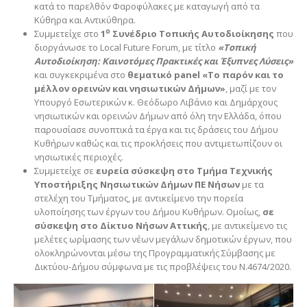
κατά το παρελθόν Φαροφύλακες με καταγωγή από τα
Κύθηρα και Αντικύθηρα.
ο
Συμμετείχε στο
1
Συνέδριο Τοπικής Αυτοδιοίκησης
που
διοργάνωσε το Local Future Forum, με τίτλο
«Τοπική
Αυτοδιοίκηση: Καινοτόμες Πρακτικές και Έξυπνες Λύσεις»
και συγκεκριμένα στο
θεματικό
panel
«Το παρόν και το
μέλλον ορεινών και νησιωτικών Δήμων»
, μαζί με τον
Υπουργό Εσωτερικών κ. Θεόδωρο Λιβάνιο και Δημάρχους
νησιωτικών και ορεινών Δήμων από όλη την Ελλάδα, όπου
παρουσίασε συνοπτικά τα έργα και τις δράσεις του Δήμου
Κυθήρων καθώς και τις προκλήσεις που αντιμετωπίζουν οι
νησιωτικές περιοχές.
Συμμετείχε σε
ευρεία σύσκεψη στο Τμήμα Τεχνικής
Υποστήριξης Νησιωτικών Δήμων ΠΕ Νήσων
με τα
στελέχη του Τμήματος, με αντικείμενο την πορεία
υλοποίησης των έργων του Δήμου Κυθήρων. Ομοίως,
σε
σύσκεψη στο Δίκτυο Νήσων Αττικής
, με αντικείμενο τις
μελέτες ωρίμασης των νέων μεγάλων δημοτικών έργων, που
ολοκληρώνονται μέσω της Προγραμματικής Σύμβασης με
Δικτύου-Δήμου σύμφωνα με τις προβλέψεις του Ν.4674/2020.