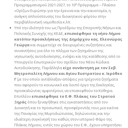
ο
Προγραμματισμού 2021-2027, το 10
Πρόγραμμα – Πλαίσιο
«Ορίζων Ευρώπη» για την έρευνα και την καινοτομία, η
ανάγκη απλούστευσης του διοικητικού φόρτου στην
περιβαλλοντική νομοθεσία κ.λπ.
Υπό την ιδιότητά του ως Προέδρου της Επιτροπής Νήσων και
Πολιτικής Συνοχής της ΚΕΔΕ,
επισκέφθηκε τη νήσο Λήμνο
κατόπιν προσκλήσεως της Δημάρχου κας. Ελεονώρας
Γεώργα
και συμμετείχε σε διευρυμένες συζητήσεις και
συναντήσεις για όλο το πλέγμα των ζητημάτων της
νησιωτικής αυτοδιοίκησης, ενόψει και της κατάθεσης από το
Υπουργείο Εσωτερικών του σχεδίου του Νέου Κώδικα
Αυτοδιοίκησης. Παράλληλα
είχε συνάντηση με τον Σεβ.
Μητροπολίτη Λήμνου και Αγίου Ευστρατίου κ. Ιερόθεο
Γ΄
με τον οποίο αντάλλαξαν απόψεις για τρέχοντα ζητήματα
που αφορούν το κοινωνικό και λοιπό έργο της Εκκλησίας,
προσκαλώντας αμφοτέρους να επισκεφθούν τα Κύθηρα.
Επιπλέον
επισκέφθηκε το Ε.Φ. Πλάκας του Στρατού
Ξηράς
όπου ξεναγήθηκε στις εγκαταστάσεις από τον
Διοικητή και το προσωπικό, προσφέροντάς τους μια εικόνα
της Παναγίας της Μυρτιδιώτισσας, δηλώνοντας και την
ιδιαίτερη συγκίνησή του καθώς στον ιστορικό Φάρο της
Πλάκας Λήμνου, εντός του χώρου του Ε.Φ., έχουν υπηρετήσει