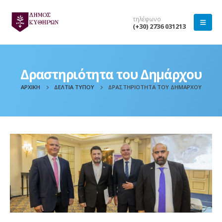
τηλέφωνο
(+30) 2736 031213
Δραστηριότητα του Δημάρχου
ΑΡΧΙΚΉ
ΔΕΛΤΊΑ ΤΎΠΟΥ
ΔΡΑΣΤΗΡΙΌΤΗΤΑ ΤΟΥ ΔΗΜΆΡΧΟΥ