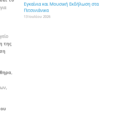
Εγκαίνια και Μουσική Εκδήλωση στα
για
Πιτσινιάνικα
13 Ιουλίου 2026
γείο
η της
ιση
ύθηρα
,
ρων,
του