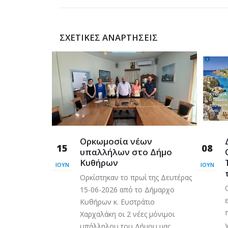
ΣΧΕΤΙΚΈΣ ΑΝΑΡΤΉΣΕΙΣ
ουσική
Ορκωμοσία νέων
15
08
υπαλλήλων στο Δήμο
Κυθήρων
ΙΟΎΝ
ΙΟΎΝ
ων κ.
Ορκίστηκαν το πρωί της Δευτέρας
κης, μαζί με
15-06-2026 από το Δήμαρχο
ς κα. Ματίνα
Κυθήρων κ. Ευστράτιο
ρη Καλλίγερο
Χαρχαλάκη οι 2 νέες μόνιμοι
η μεγάλη
υπάλληλου του Δήμου μας