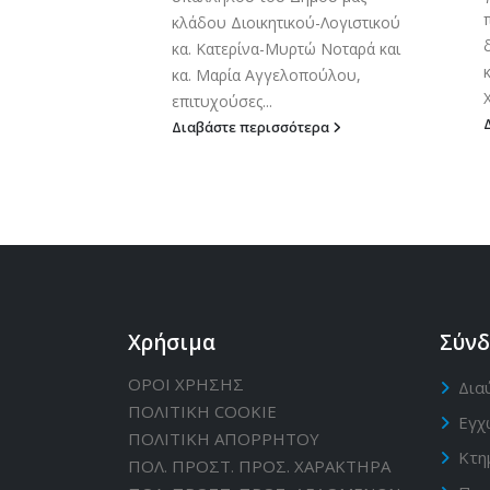
 «Τραγουδάμε
κλάδου Διοικητικού-Λογιστικού
για φωνή»,...
κα. Κατερίνα-Μυρτώ Νοταρά και
κα. Μαρία Αγγελοπούλου,
ερα
επιτυχούσες...
Διαβάστε περισσότερα
Χρήσιμα
Σύνδ
ΟΡΟΙ ΧΡΗΣΗΣ
Δια
ΠΟΛΙΤΙΚΗ CΟΟΚΙΕ
Εγχ
ΠΟΛΙΤΙΚΗ ΑΠΟΡΡΗΤΟΥ
Κτη
ΠΟΛ. ΠΡΟΣΤ. ΠΡΟΣ. ΧΑΡΑΚΤΗΡΑ