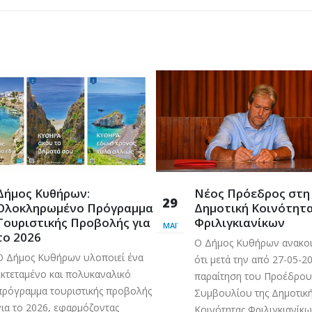
Δήμος Κυθήρων:
Νέος Πρόεδρος στη
29
Ολοκληρωμένο Πρόγραμμα
Δημοτική Κοινότητ
Τουριστικής Προβολής για
Φριλιγκιανίκων
ΜΆΙ
το 2026
Ο Δήμος Κυθήρων ανακο
Ο Δήμος Κυθήρων υλοποιεί ένα
ότι μετά την από 27-05-2
εκτεταμένο και πολυκαναλικό
παραίτηση του Προέδρου
πρόγραμμα τουριστικής προβολής
Συμβουλίου της Δημοτικ
για το 2026, εφαρμόζοντας
Κοινότητας Φριλιγκιανίκω