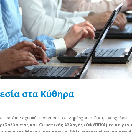
εσία στα Κύθηρα
κατόπιν σχετικής εισήγησης του Δημάρχου κ. Ευστρ. Χαρχαλάκη,
ιβάλλοντος και Κλιματικής Αλλαγής (ΟΦΥΠΕΚΑ) το κτίριο 
υ Δήμου Κυθήρων), στο Κάτω Λιβάδι, προκειμένου να στεγά