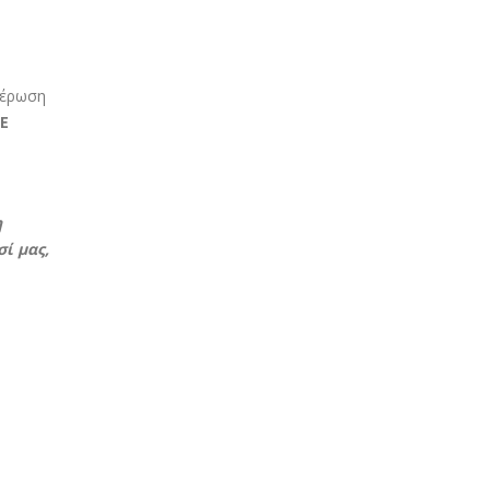
μέρωση
Ε
η
ί μας,