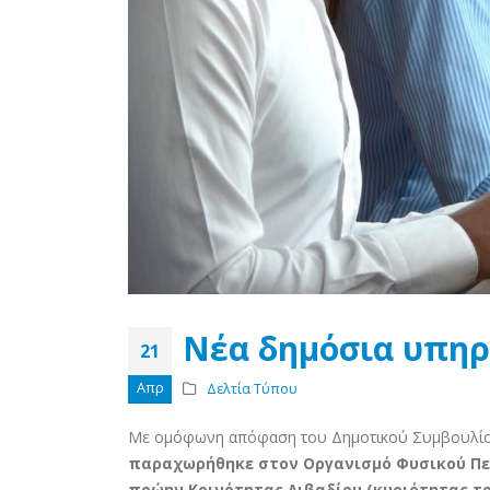
Νέα δημόσια υπηρ
21
Απρ
Δελτία Τύπου
Με ομόφωνη απόφαση του Δημοτικού Συμβουλίου, 
παραχωρήθηκε στον Οργανισμό Φυσικού Περ
πρώην Κοινότητας Λιβαδίου (κυριότητας το