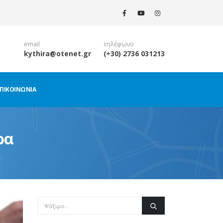
email
τηλέφωνο
kythira@otenet.gr
(+30) 2736 031213
ΠΙΚΟΙΝΩΝΊΑ
ρα