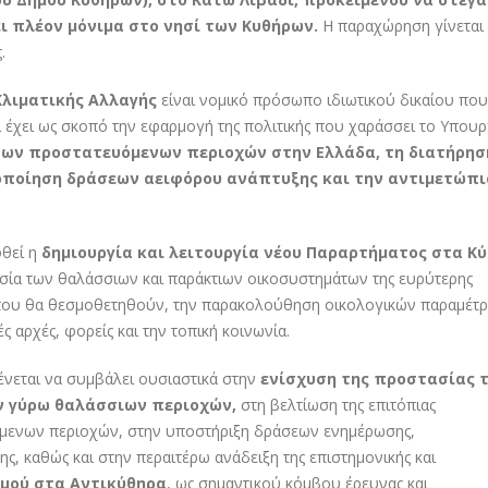
ι πλέον μόνιμα στο νησί των Κυθήρων.
Η παραχώρηση γίνεται 
.
Κλιματικής Αλλαγής
είναι νομικό πρόσωπο ιδιωτικού δικαίου που
 έχει ως σκοπό την εφαρμογή της πολιτικής που χαράσσει το Υπουρ
των προστατευόμενων περιοχών στην Ελλάδα, τη διατήρησ
οποίηση δράσεων αειφόρου ανάπτυξης και την αντιμετώπ
φθεί η
δημιουργία και λειτουργία νέου Παραρτήματος στα Κ
τασία των θαλάσσιων και παράκτιων οικοσυστημάτων της ευρύτερης
 που θα θεσμοθετηθούν, την παρακολούθηση οικολογικών παραμέτ
ς αρχές, φορείς και την τοπική κοινωνία.
ένεται να συμβάλει ουσιαστικά στην
ενίσχυση της προστασίας 
ν γύρω θαλάσσιων περιοχών,
στη βελτίωση της επιτόπιας
όμενων περιοχών, στην υποστήριξη δράσεων ενημέρωσης,
ς, καθώς και στην περαιτέρω ανάδειξη της επιστημονικής και
μού στα Αντικύθηρα
, ως σημαντικού κόμβου έρευνας και