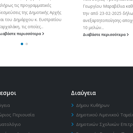
πλήρως τις προγραμματικές
Γεωργίου Μαραβέλια καθ
δεσμεύσεις της Δημοτικής Αρχής
την από 23-02-2025 δήλ
και του Δημάρχου κ. Ευστρατίου
ανεξαρτητοποίησης-απο
Χαρχαλάκη, τις οποίες...
10 μελών...
Διαβάστε περισσότερα
Διαβάστε περισσότερα
εσμοι
Διαύγεια
ύγεια
Δήμου Κυθήρων
ώριος Περιουσία
Δημοτικού Λιμενικού Ταμεί
ματολόγιο
Δημοτικών Σχολικών Επιτ