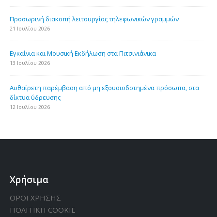
Προσωρινή διακοπή λειτουργίας τηλεφωνικών γραμμών
21 Ιουλίου 2026
Εγκαίνια και Μουσική Εκδήλωση στα Πιτσινιάνικα
13 Ιουλίου 2026
Aυθαίρετη παρέμβαση από μη εξουσιοδοτημένα πρόσωπα, στα
δίκτυα ύδρευσης
12 Ιουλίου 2026
Χρήσιμα
ΟΡΟΙ ΧΡΗΣΗΣ
ΠΟΛΙΤΙΚΗ CΟΟΚΙΕ