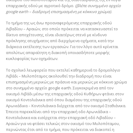
επαρχιακής οδού με αγροτικό δρόμο.
(βλέπε συνημμένο αρχείο
google earth – διαδρομή επισημασμένη με κόκκινο χρώμα).
Το τμήμα της ως άνω προαναφερόμενης επαρχιακής οδού
Λιβαδίου – Αραιών, στο οποίο πρόκειται να κατασκευαστεί το
δίκτυο αποχέτευσης, είναι ιδιαιτέρως στενό με κίνδυνο
πρόκλησης ατυχήματος από διερχόμενα οχήματα, κατά την
διάρκεια εκτέλεσης των εργασιών. Για τον λόγο αυτό κρίνεται
απολύτως απαραίτητη η διακοπή οποιασδήποτε μορφής
κυκλοφορίας των οχημάτων.
Το σχολικό λεωφορείο που εκτελεί καθημερινά το δρομολόγιο
Λιβάδι – Μυλοπόταμος ακολουθεί την διαδρομή που είναι
επισημασμένη μερικώς με πράσινο και μερικώς με κόκκινο χρώμα
στο συνημμένο αρχείο google earth. Συγκεκριμένα από τον
οικισμό Λιβάδι μέσω της επαρχιακής οδού Κυθήρων φτάνει στον
οικισμό Κοντολιάνικα από όπου διαμέσου της επαρχιακής οδού
Αρωνιάδικα – Κοντολιάνικα διέρχεται από τον οικισμό Σταθιάνικα.
Έπειτα παρεκκλίνει από την επαρχιακή οδο Αρωνιάδικα –
Κοντολιάνικα και εισέρχεται στην επαρχιακή οδό Λιβαδίου –
Αραιών για να φτάσει τελικώς στον οικισμό του Μυλοπόταμου,
περνώντας έτσι από το τμήμα, που πρόκειται να διακοπεί η