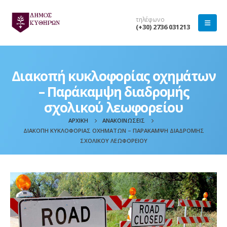
τηλέφωνο
(+30) 2736 031213
Διακοπή κυκλοφορίας οχημάτων
– Παράκαμψη διαδρομής
σχολικού λεωφορείου
ΑΡΧΙΚΉ
ΑΝΑΚΟΙΝΏΣΕΙΣ
ΔΙΑΚΟΠΉ ΚΥΚΛΟΦΟΡΊΑΣ ΟΧΗΜΆΤΩΝ – ΠΑΡΆΚΑΜΨΗ ΔΙΑΔΡΟΜΉΣ
ΣΧΟΛΙΚΟΎ ΛΕΩΦΟΡΕΊΟΥ