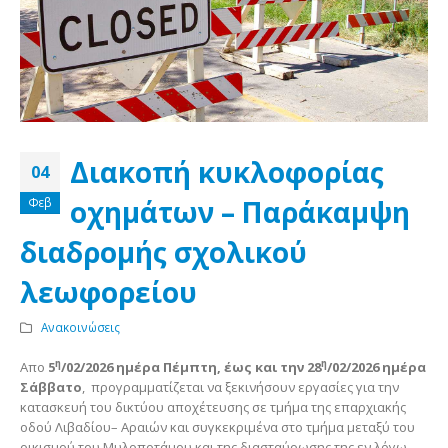
Διακοπή κυκλοφορίας
04
οχημάτων – Παράκαμψη
Φεβ
διαδρομής σχολικού
λεωφορείου
Ανακοινώσεις
η
η
Απο
5
/02/2026 ημέρα Πέμπτη, έως και την 28
/02/2026 ημέρα
Σάββατο
, προγραμματίζεται να ξεκινήσουν εργασίες για την
κατασκευή του δικτύου αποχέτευσης σε τμήμα της επαρχιακής
οδού Λιβαδίου– Αραιών και συγκεκριμένα στο τμήμα μεταξύ του
οικισμού του Μυλοποτάμου και της διασταύρωσης της εν λόγω