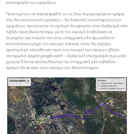
κυκλοφορία των οχημάτων.
Προκειμένου να παρακαμφθεί το ως άνω περιγραφόμενο τμήμα,
που θα εκτελεστούν εργασίες – θα διακοπεί η κυκλοφορία των
οχημάτων, προτείνεται το σχολικό λεωφορείο στην διαδρομή από
Λιβάδι προς Μυλοπόταμο, μετά τον οικισμό Σταθιάνικα να
συνεχίσει την πορεία του στην επαρχιακή οδό Αρωνιάδικα –
Κοντολιάνικα μέχρι τον οικισμό Δόκανα, όπου θα στρίψει
αριστερά με κατεύθυνση προς τον οικισμό των Αραιών
(βλέπε
συνημμένο αρχείο google earth – διαδρομή επισημασμένη με μπλε
χρώμα)
. Έπειτα ακολουθώντας την επαρχιακή οδό Λιβαδίου –
Αραιών θα φτάσει στον οικισμό του Μυλοπόταμου.