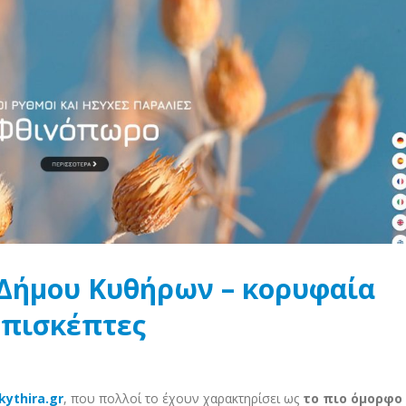
l Δήμου Κυθήρων – κορυφαία
επισκέπτες
kythira.gr
, που πολλοί το έχουν χαρακτηρίσει ως
το πιο όμορφο