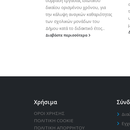
σύμβαση εργασίας ιδιωτικού
 Ο Δήμος
δικαίου ορισμένου χρόνου, για
εί την
την κάλυψη αναγκών καθαριότητας
υ γεωτεχνικών
των σχολικών μονάδων του
..
μ
Δήμου κατά το διδακτικό έτος...
ερα
Διαβάστε περισσότερα
Χρήσιμα
Σύνδ
ΟΡΟΙ ΧΡΗΣΗΣ
Δια
ΠΟΛΙΤΙΚΗ CΟΟΚΙΕ
Εγχ
ΠΟΛΙΤΙΚΗ ΑΠΟΡΡΗΤΟΥ