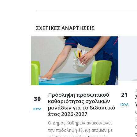
ΣΧΕΤΙΚΈΣ ΑΝΑΡΤΉΣΕΙΣ
ρόσβασης
21
Πρόσληψη προσωπικού
Λυκοδήμου
30
καθαριότητας σχολικών
φαλείας
ΙΟΎΛ
μονάδων για το διδακτικό
ΙΟΎΛ
 η πρόσβαση και
έτος 2026-2027
ων και πολιτών
Ο Δήμος Κυθήρων ανακοινώνει
οδημου
την πρόσληψη έξι (6) ατόμων με
 νεωτέρας για