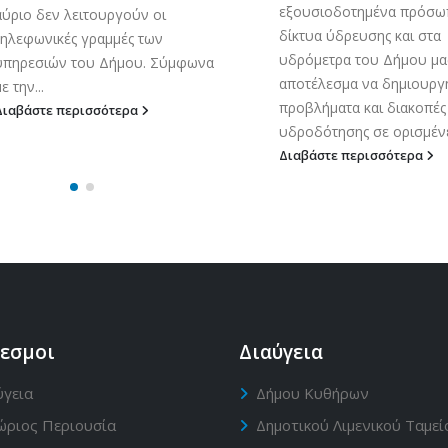
εξουσιοδοτημένα πρόσωπ
αύριο δεν λειτουργούν οι
δίκτυα ύδρευσης και στα
τηλεφωνικές γραμμές των
υδρόμετρα του Δήμου μα
υπηρεσιών του Δήμου. Σύμφωνα
αποτέλεσμα να δημιουρ
ε την...
προβλήματα και διακοπές
Διαβάστε περισσότερα
υδροδότησης σε ορισμένες
Διαβάστε περισσότερα
εσμοι
Διαύγεια
ύγεια
Δήμου Κυθήρων
ώριος Περιουσία
Δημοτικού Λιμενικού Ταμεί