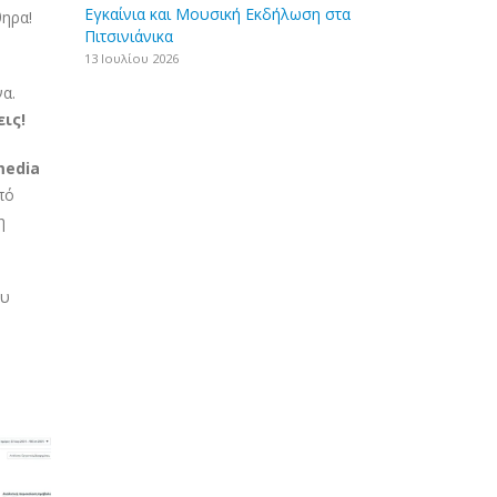
Εγκαίνια και Μουσική Εκδήλωση στα
θηρα!
Πιτσινιάνικα
13 Ιουλίου 2026
α.
ις!
media
πό
η
ου