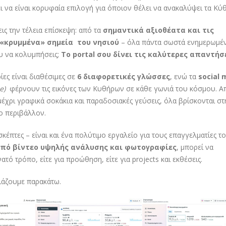
ει να είναι κορυφαία επιλογή για όποιον θέλει να ανακαλύψει τα Κύ
ις την τέλεια επίσκεψη: από τα
σημαντικά αξιοθέατα και τις
 «κρυμμένα» σημεία του νησιού
– όλα πάντα σωστά ενημερωμέν
ου να κολυμπήσεις;
Το portal σου δίνει τις καλύτερες απαντήσε
ίες είναι διαθέσιμες σε
6 διαφορετικές γλώσσες
, ενώ τα
social 
e)
φέρνουν τις εικόνες των Κυθήρων σε κάθε γωνιά του κόσμου. Α
μέχρι γραφικά σοκάκια και παραδοσιακές γεύσεις, όλα βρίσκονται στ
ο περιβάλλον.
σκέπτες – είναι και ένα πολύτιμο εργαλείο για τους επαγγελματίες τ
πό βίντεο υψηλής ανάλυσης και φωτογραφίες
, μπορεί να
τό τρόπο, είτε για προώθηση, είτε για projects και εκθέσεις.
σιάζουμε παρακάτω.