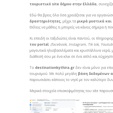
τουριστικό site δήμου στην Ελλάδα
, συνεχίζ
Εδώ θα βρεις όλα όσα χρειάζεσαι για να οργανώσε
δραστηριότητες
, μέχρι τα
μικρά μυστικά και
Θέλεις να μάθεις τι μπορείς να κάνεις σήμερα ή π
Κι επειδή οι ταξιδιώτες είναι παντού, οι πληροφορ
του portal
,
(
facebook,
Instagram,
Tik
tok,
Youtub
μαγευτικά ηλιοβασιλέματα και κρυστάλλινα νερά, 
διάθεσή σου με ένα κλικ σε ένα απλό και εύχρηστ
Το
destinationkythira.gr
δεν είναι μόνο για επι
τουρισμού. Με πολύ μεγάλη
βάση δεδομένων α
παρουσιάσει κάποιος το νησί με τον καλύτερο δυνα
Μερικά στοιχεία επισκεψιμότητας του site παρου