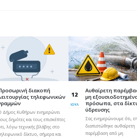
Προσωρινή διακοπή
Aυθαίρετη παρέμβα
12
λειτουργίας τηλεφωνικών
μη εξουσιοδοτημέν
γραμμών
πρόσωπα, στα δίκτ
ΙΟΎΛ
ύδρευσης
Ο Δήμος Κυθήρων ενημερώνει
Σας ενημερώνουμε ότι, ε
τους δημότες και τους επισκέπτες
διαπιστώθηκε αυθαίρετη
ότι, λόγω τεχνικής βλάβης στο
παρέμβαση από μη
τηλεφωνικό δίκτυο, σήμερα και