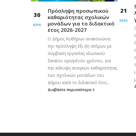
ρόσβασης
21
Πρόσληψη προσωπικού
Λυκοδήμου
30
καθαριότητας σχολικών
φαλείας
ΙΟΎΛ
μονάδων για το διδακτικό
ΙΟΎΛ
 η πρόσβαση και
έτος 2026-2027
ων και πολιτών
Ο Δήμος Κυθήρων ανακοινώνει
οδημου
την πρόσληψη έξι (6) ατόμων με
 νεωτέρας για
σύμβαση εργασίας ιδιωτικού
 Ο Δήμος
δικαίου ορισμένου χρόνου, για
εί την
την κάλυψη αναγκών καθαριότητας
υ γεωτεχνικών
των σχολικών μονάδων του
..
μ
Δήμου κατά το διδακτικό έτος...
ερα
Διαβάστε περισσότερα