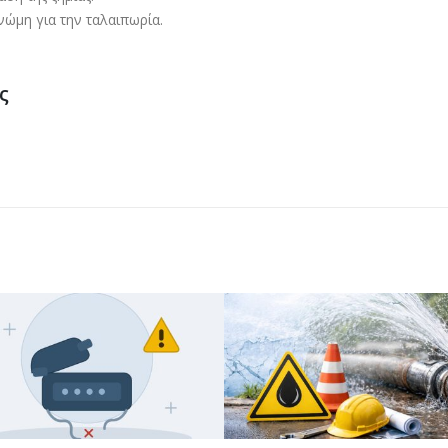
νώμη για την ταλαιπωρία.
ς