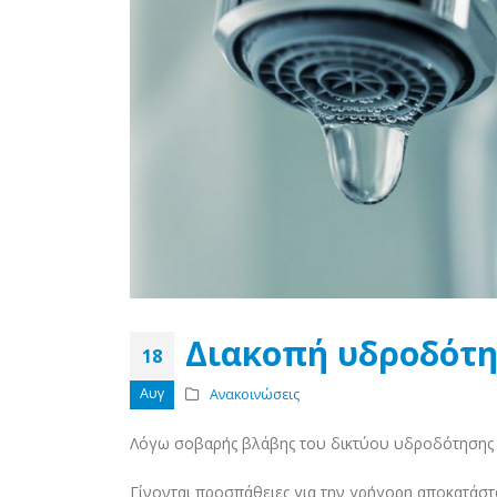
Διακοπή υδροδότη
18
Αυγ
Ανακοινώσεις
Λόγω σοβαρής βλάβης του δικτύου υδροδότησης τ
Γίνονται προσπάθειες για την γρήγορη αποκατάστα