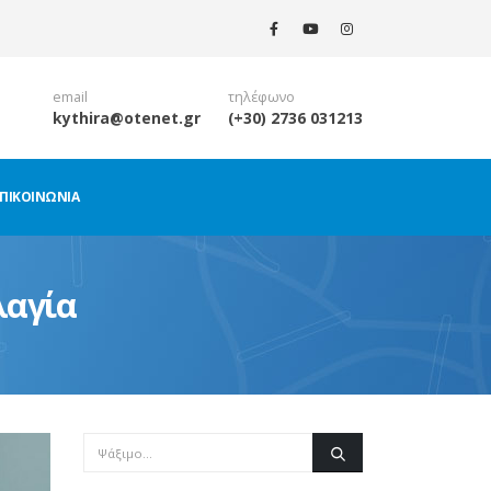
email
τηλέφωνο
kythira@otenet.gr
(+30) 2736 031213
ΠΙΚΟΙΝΩΝΊΑ
λαγία