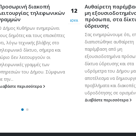
Προσωρινή διακοπή
Aυθαίρετη παρέμβα
12
λειτουργίας τηλεφωνικών
μη εξουσιοδοτημέν
γραμμών
πρόσωπα, στα δίκτ
ΙΟΎΛ
ύδρευσης
Ο Δήμος Κυθήρων ενημερώνει
Σας ενημερώνουμε ότι, ε
τους δημότες και τους επισκέπτες
διαπιστώθηκε αυθαίρετη
ότι, λόγω τεχνικής βλάβης στο
παρέμβαση από μη
τηλεφωνικό δίκτυο, σήμερα και
εξουσιοδοτημένα πρόσωπ
αύριο δεν λειτουργούν οι
δίκτυα ύδρευσης και στα
τηλεφωνικές γραμμές των
υδρόμετρα του Δήμου μα
υπηρεσιών του Δήμου. Σύμφωνα
αποτέλεσμα να δημιουρ
ε την...
προβλήματα και διακοπές
Διαβάστε περισσότερα
υδροδότησης σε ορισμένες
Διαβάστε περισσότερα