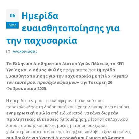
Ημερίδα
06
ευαισθητοποίησης για
Μαρ
την παχυσαρκία
Ανακοινώσεις
Το Ελληνικό Διαδημοτικό Δίκτυο Υγιών Πόλεων, τα ΚΕΠ
Υγείας και ο Δήμος Φυλής
πραγματοποίησε
Ημερίδα
Ευαισθητοποίησης για την Παχυσαρκία με τίτλο
«Αγαπώ
τον εαυτό μου, προσέχω σώμα μου»
την Τετάρτη 26
Φεβρουαρίου 2025.
Η ημερίδα κέντρισε το ενδιαφέρον του κοινού που
παρακολούθησε τη δράση αυτή και είχε την ευκαιρία να ακούσει
ενημερωτική ομιλία
από ειδικό Ιατρό, να κάνει
δωρεάν
προληπτικές εξετάσεις
(λιπομέτρηση, μέτρηση σπλαχνικού
λίπους, οστικής και μυϊκής μάζας, μέτρηση σακχάρου,
χοληστερίνης και αρτηριακής πίεσης) και να λάβει εξειδικευμένες
συμβουλές για Υγιεινή Διατροφή και Σωματική Άσκηση.