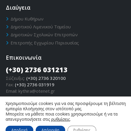
Διαύγεια
Δήμου Κυθήρων
Δημοτικού Λιμενικού Ταμείου
Δημοτικών Σχολικών Επιτροπών
Επιτροπής Εγχωρίου Περιουσίας
Επικοινωνία
(+30) 2736 031213
Σύζευξις:
(+30) 2736 320100
Fax:
(+30) 2736 031919
Email:
kythira@otenet.gr
Χρησιμοποιούμε cookies για να σας προσφέρουμε τη βέλτιστη
εμπειρία πλοήγησης στον ιστότοπό μας.
Μπορείτε να μάθετε ποια cookies χρησιμοποιούμε ή να τα
απενεργοποιήσετε στις
ρυθμίσεις
.
Αποδοχή
Απόρριψη
Ρυθμίσεις