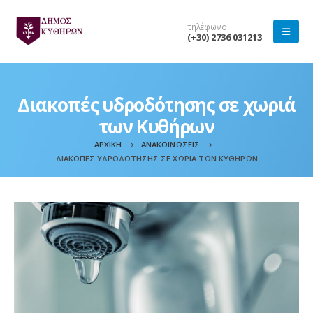
τηλέφωνο
(+30) 2736 031213
Διακοπές υδροδότησης σε χωριά
των Κυθήρων
ΑΡΧΙΚΉ
ΑΝΑΚΟΙΝΏΣΕΙΣ
ΔΙΑΚΟΠΈΣ ΥΔΡΟΔΌΤΗΣΗΣ ΣΕ ΧΩΡΙΆ ΤΩΝ ΚΥΘΉΡΩΝ