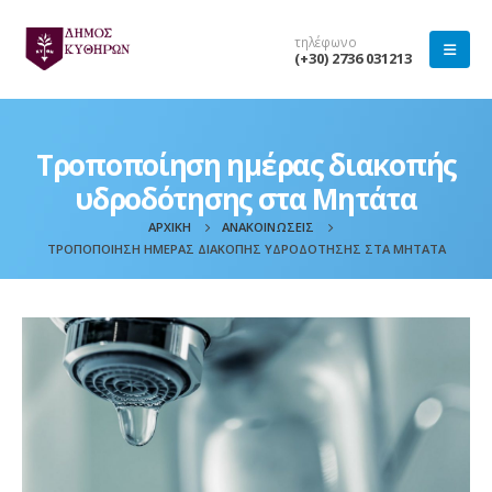
τηλέφωνο
(+30) 2736 031213
Τροποποίηση ημέρας διακοπής
υδροδότησης στα Μητάτα
ΑΡΧΙΚΉ
ΑΝΑΚΟΙΝΏΣΕΙΣ
ΤΡΟΠΟΠΟΊΗΣΗ ΗΜΈΡΑΣ ΔΙΑΚΟΠΉΣ ΥΔΡΟΔΌΤΗΣΗΣ ΣΤΑ ΜΗΤΆΤΑ