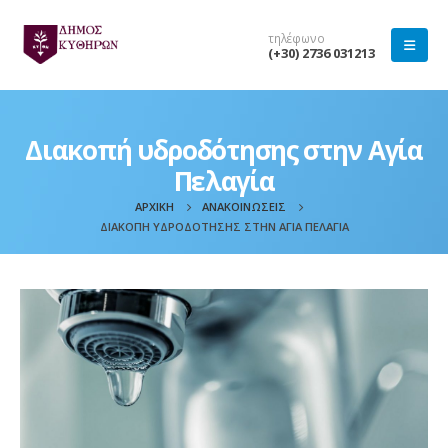
τηλέφωνο
(+30) 2736 031213
Διακοπή υδροδότησης στην Αγία
Πελαγία
ΑΡΧΙΚΉ
ΑΝΑΚΟΙΝΏΣΕΙΣ
ΔΙΑΚΟΠΉ ΥΔΡΟΔΌΤΗΣΗΣ ΣΤΗΝ ΑΓΊΑ ΠΕΛΑΓΊΑ