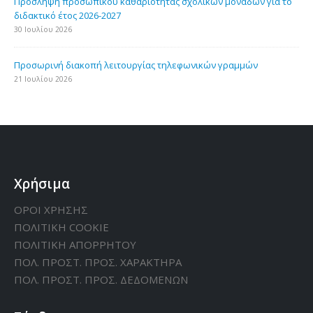
Πρόσληψη προσωπικού καθαριότητας σχολικών μονάδων για το
διδακτικό έτος 2026-2027
30 Ιουλίου 2026
Προσωρινή διακοπή λειτουργίας τηλεφωνικών γραμμών
21 Ιουλίου 2026
Χρήσιμα
ΟΡΟΙ ΧΡΗΣΗΣ
ΠΟΛΙΤΙΚΗ CΟΟΚΙΕ
ΠΟΛΙΤΙΚΗ ΑΠΟΡΡΗΤΟΥ
ΠΟΛ. ΠΡΟΣΤ. ΠΡΟΣ. ΧΑΡΑΚΤΗΡΑ
ΠΟΛ. ΠΡΟΣΤ. ΠΡΟΣ. ΔΕΔΟΜΕΝΩΝ