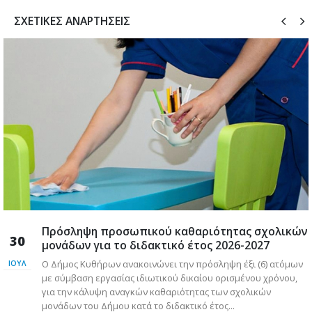
ΣΧΕΤΙΚΈΣ ΑΝΑΡΤΉΣΕΙΣ
Πρόσληψη προσωπικού καθαριότητας σχολικών
30
μονάδων για το διδακτικό έτος 2026-2027
Ο Δήμος Κυθήρων ανακοινώνει την πρόσληψη έξι (6) ατόμων
ΙΟΎΛ
με σύμβαση εργασίας ιδιωτικού δικαίου ορισμένου χρόνου,
για την κάλυψη αναγκών καθαριότητας των σχολικών
μονάδων του Δήμου κατά το διδακτικό έτος...