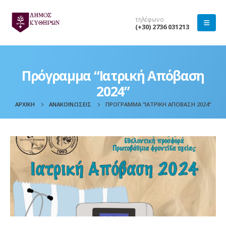
τηλέφωνο
(+30) 2736 031213
Πρόγραμμα “Ιατρική Απόβαση
2024”
ΑΡΧΙΚΉ
ΑΝΑΚΟΙΝΏΣΕΙΣ
ΠΡΌΓΡΑΜΜΑ “ΙΑΤΡΙΚΉ ΑΠΌΒΑΣΗ 2024”