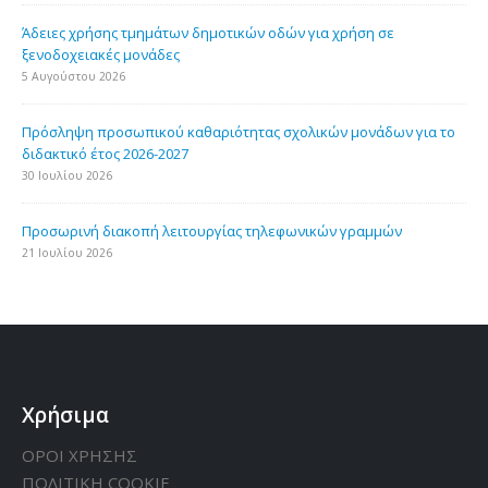
Άδειες χρήσης τμημάτων δημοτικών οδών για χρήση σε
ξενοδοχειακές μονάδες
5 Αυγούστου 2026
Πρόσληψη προσωπικού καθαριότητας σχολικών μονάδων για το
διδακτικό έτος 2026-2027
30 Ιουλίου 2026
Προσωρινή διακοπή λειτουργίας τηλεφωνικών γραμμών
21 Ιουλίου 2026
Χρήσιμα
ΟΡΟΙ ΧΡΗΣΗΣ
ΠΟΛΙΤΙΚΗ CΟΟΚΙΕ