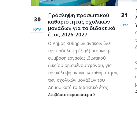
ρόσβασης
21
Πρόσληψη προσωπικού
Λυκοδήμου
30
καθαριότητας σχολικών
φαλείας
ΙΟΎΛ
μονάδων για το διδακτικό
ΙΟΎΛ
 η πρόσβαση και
έτος 2026-2027
ων και πολιτών
Ο Δήμος Κυθήρων ανακοινώνει
οδημου
την πρόσληψη έξι (6) ατόμων με
 νεωτέρας για
σύμβαση εργασίας ιδιωτικού
 Ο Δήμος
δικαίου ορισμένου χρόνου, για
εί την
την κάλυψη αναγκών καθαριότητας
υ γεωτεχνικών
των σχολικών μονάδων του
..
μ
Δήμου κατά το διδακτικό έτος...
ερα
Διαβάστε περισσότερα