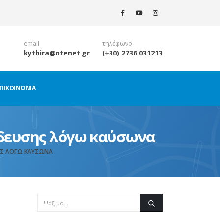
email
τηλέφωνο
kythira@otenet.gr
(+30) 2736 031213
ΠΙΚΟΙΝΩΝΊΑ
δευσης λόγω καύσωνα
ΗΣ ΛΌΓΩ ΚΑΎΣΩΝΑ