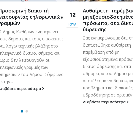
Προσωρινή διακοπή
Aυθαίρετη παρέμβα
12
λειτουργίας τηλεφωνικών
μη εξουσιοδοτημέν
γραμμών
πρόσωπα, στα δίκτ
ΙΟΎΛ
ύδρευσης
Ο Δήμος Κυθήρων ενημερώνει
Σας ενημερώνουμε ότι, ε
τους δημότες και τους επισκέπτες
διαπιστώθηκε αυθαίρετη
ότι, λόγω τεχνικής βλάβης στο
παρέμβαση από μη
τηλεφωνικό δίκτυο, σήμερα και
εξουσιοδοτημένα πρόσωπ
αύριο δεν λειτουργούν οι
δίκτυα ύδρευσης και στα
τηλεφωνικές γραμμές των
υδρόμετρα του Δήμου μα
υπηρεσιών του Δήμου. Σύμφωνα
αποτέλεσμα να δημιουρ
ε την...
προβλήματα και διακοπές
Διαβάστε περισσότερα
υδροδότησης σε ορισμένες
Διαβάστε περισσότερα