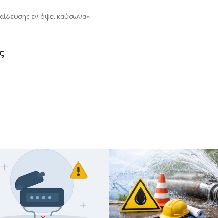
αίδευσης εν όψει καύσωνα»
ς