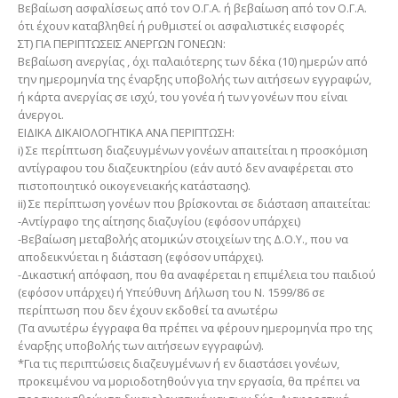
Βεβαίωση ασφαλίσεως από τον Ο.Γ.Α. ή βεβαίωση από τον Ο.Γ.Α.
ότι έχουν καταβληθεί ή ρυθμιστεί οι ασφαλιστικές εισφορές
ΣΤ) ΓΙΑ ΠΕΡΙΠΤΩΣΕΙΣ ΑΝΕΡΓΩΝ ΓΟΝΕΩΝ:
Βεβαίωση ανεργίας , όχι παλαιότερης των δέκα (10) ημερών από
την ημερομηνία της έναρξης υποβολής των αιτήσεων εγγραφών,
ή κάρτα ανεργίας σε ισχύ, του γονέα ή των γονέων που είναι
άνεργοι.
ΕΙΔΙΚΑ ΔΙΚΑΙΟΛΟΓΗΤΙΚΑ ΑΝΑ ΠΕΡΙΠΤΩΣΗ:
i) Σε περίπτωση διαζευγμένων γονέων απαιτείται η προσκόμιση
αντίγραφου του διαζευκτηρίου (εάν αυτό δεν αναφέρεται στο
πιστοποιητικό οικογενειακής κατάστασης).
ii) Σε περίπτωση γονέων που βρίσκονται σε διάσταση απαιτείται:
-Αντίγραφο της αίτησης διαζυγίου (εφόσον υπάρχει)
-Βεβαίωση μεταβολής ατομικών στοιχείων της Δ.Ο.Υ., που να
αποδεικνύεται η διάσταση (εφόσον υπάρχει).
-Δικαστική απόφαση, που θα αναφέρεται η επιμέλεια του παιδιού
(εφόσον υπάρχει) ή Υπεύθυνη Δήλωση του Ν. 1599/86 σε
περίπτωση που δεν έχουν εκδοθεί τα ανωτέρω
(Τα ανωτέρω έγγραφα θα πρέπει να φέρουν ημερομηνία προ της
έναρξης υποβολής των αιτήσεων εγγραφών).
*Για τις περιπτώσεις διαζευγμένων ή εν διαστάσει γονέων,
προκειμένου να µοριοδοτηθούν για την εργασία, θα πρέπει να