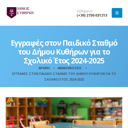
τηλέφωνο
(+30) 2736 031213
Εγγραφές στον Παιδικό Σταθμό
του Δήμου Κυθήρων για το
Σχολικό Έτος 2024-2025
ΑΡΧΙΚΉ
ΑΝΑΚΟΙΝΏΣΕΙΣ
ΕΓΓΡΑΦΈΣ ΣΤΟΝ ΠΑΙΔΙΚΌ ΣΤΑΘΜΌ ΤΟΥ ΔΉΜΟΥ ΚΥΘΉΡΩΝ ΓΙΑ ΤΟ
ΣΧΟΛΙΚΌ ΈΤΟΣ 2024-2025