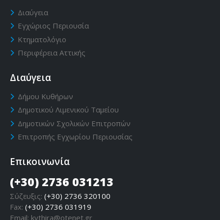
Διαύγεια
Εγχώριος Περιουσία
Κτηματολόγιο
Περιφέρεια Αττικής
Διαύγεια
Δήμου Κυθήρων
Δημοτικού Λιμενικού Ταμείου
Δημοτικών Σχολικών Επιτροπών
Επιτροπής Εγχωρίου Περιουσίας
Επικοινωνία
(+30) 2736 031213
Σύζευξις:
(+30) 2736 320100
Fax:
(+30) 2736 031919
Email:
kythira@otenet.gr