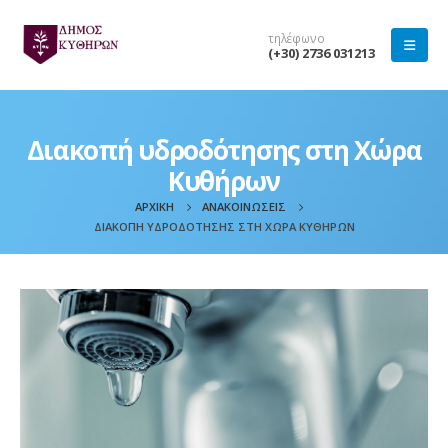
τηλέφωνο
(+30) 2736 031213
Διακοπή υδροδότησης στη Χώρα
Κυθήρων
ΑΡΧΙΚΉ
ΑΝΑΚΟΙΝΏΣΕΙΣ
ΔΙΑΚΟΠΉ ΥΔΡΟΔΌΤΗΣΗΣ ΣΤΗ ΧΏΡΑ ΚΥΘΉΡΩΝ