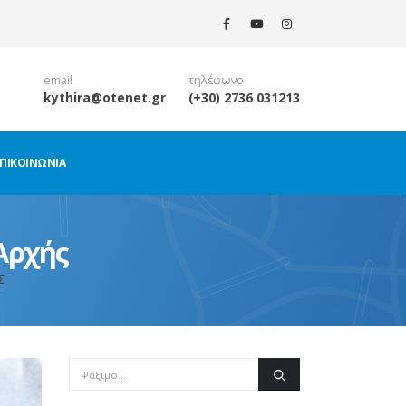
email
τηλέφωνο
kythira@otenet.gr
(+30) 2736 031213
ΠΙΚΟΙΝΩΝΊΑ
Αρχής
Σ