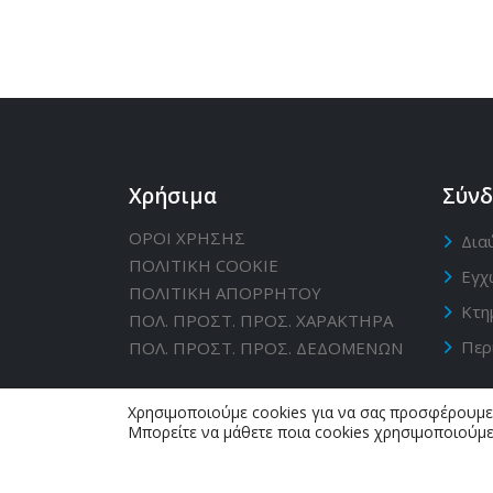
Χρήσιμα
Σύνδ
ΟΡΟΙ ΧΡΗΣΗΣ
Δια
ΠΟΛΙΤΙΚΗ CΟΟΚΙΕ
Εγχ
ΠΟΛΙΤΙΚΗ ΑΠΟΡΡΗΤΟΥ
Κτη
ΠΟΛ. ΠΡΟΣΤ. ΠΡΟΣ. ΧΑΡΑΚΤΗΡΑ
Περ
ΠΟΛ. ΠΡΟΣΤ. ΠΡΟΣ. ΔΕΔΟΜΕΝΩΝ
Χρησιμοποιούμε cookies για να σας προσφέρουμε 
Μπορείτε να μάθετε ποια cookies χρησιμοποιούμε
Δήμος Κυθήρων - Επίσημη ιστοσελίδα © C