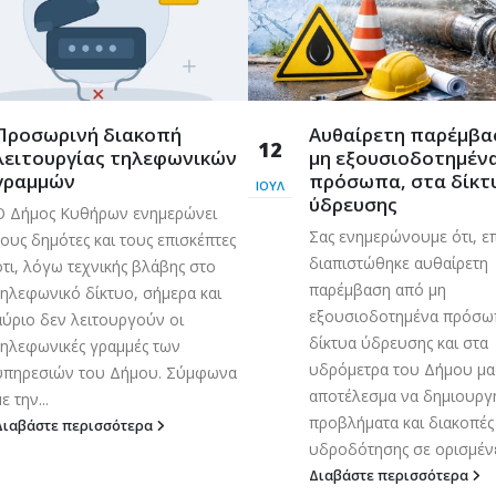
Προσωρινή διακοπή
Aυθαίρετη παρέμβα
12
λειτουργίας τηλεφωνικών
μη εξουσιοδοτημέν
γραμμών
πρόσωπα, στα δίκτ
ΙΟΎΛ
ύδρευσης
Ο Δήμος Κυθήρων ενημερώνει
Σας ενημερώνουμε ότι, ε
τους δημότες και τους επισκέπτες
διαπιστώθηκε αυθαίρετη
ότι, λόγω τεχνικής βλάβης στο
παρέμβαση από μη
τηλεφωνικό δίκτυο, σήμερα και
εξουσιοδοτημένα πρόσωπ
αύριο δεν λειτουργούν οι
δίκτυα ύδρευσης και στα
τηλεφωνικές γραμμές των
υδρόμετρα του Δήμου μα
υπηρεσιών του Δήμου. Σύμφωνα
αποτέλεσμα να δημιουρ
ε την...
προβλήματα και διακοπές
Διαβάστε περισσότερα
υδροδότησης σε ορισμένες
Διαβάστε περισσότερα