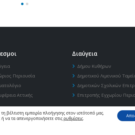
εσμοι
Διαύγεια
ύγεια
Δήμου Κυθήρων
ώριος Περιουσία
Δημοτικού Λιμενικού Ταμεί
ματολόγιο
Δημοτικών Σχολικών Επιτ
ιφέρεια Αττικής
Επιτροπής Εγχωρίου Περι
τη βέλτιστη εμπειρία πλοήγησης στον ιστότοπό μας.
Απο
 ή να τα απενεργοποιήσετε στις
ρυθμίσεις
.
opyright 2019