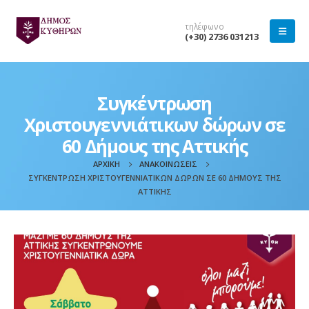
τηλέφωνο
(+30) 2736 031213
Συγκέντρωση
Χριστουγεννιάτικων δώρων σε
60 Δήμους της Αττικής
ΑΡΧΙΚΉ
ΑΝΑΚΟΙΝΏΣΕΙΣ
ΣΥΓΚΈΝΤΡΩΣΗ ΧΡΙΣΤΟΥΓΕΝΝΙΆΤΙΚΩΝ ΔΏΡΩΝ ΣΕ 60 ΔΉΜΟΥΣ ΤΗΣ
ΑΤΤΙΚΉΣ