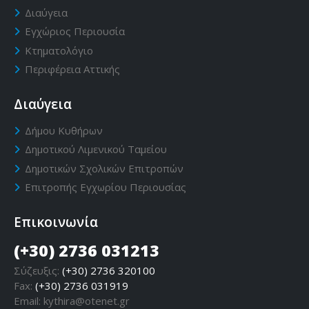
Διαύγεια
Εγχώριος Περιουσία
Κτηματολόγιο
Περιφέρεια Αττικής
Διαύγεια
Δήμου Κυθήρων
Δημοτικού Λιμενικού Ταμείου
Δημοτικών Σχολικών Επιτροπών
Επιτροπής Εγχωρίου Περιουσίας
Επικοινωνία
(+30) 2736 031213
Σύζευξις:
(+30) 2736 320100
Fax:
(+30) 2736 031919
Email:
kythira@otenet.gr