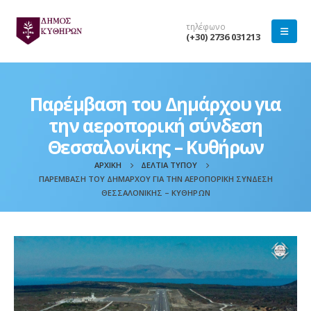
τηλέφωνο
(+30) 2736 031213
Παρέμβαση του Δημάρχου για
την αεροπορική σύνδεση
Θεσσαλονίκης – Κυθήρων
ΑΡΧΙΚΉ
ΔΕΛΤΊΑ ΤΎΠΟΥ
ΠΑΡΈΜΒΑΣΗ ΤΟΥ ΔΗΜΆΡΧΟΥ ΓΙΑ ΤΗΝ ΑΕΡΟΠΟΡΙΚΉ ΣΎΝΔΕΣΗ
ΘΕΣΣΑΛΟΝΊΚΗΣ – ΚΥΘΉΡΩΝ