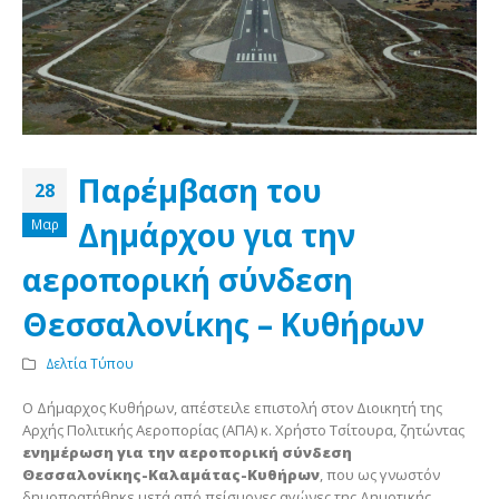
Παρέμβαση του
28
Δημάρχου για την
Μαρ
αεροπορική σύνδεση
Θεσσαλονίκης – Κυθήρων
Δελτία Τύπου
Ο Δήμαρχος Κυθήρων, απέστειλε επιστολή στον Διοικητή της
Αρχής Πολιτικής Αεροπορίας (ΑΠΑ) κ. Χρήστο Τσίτουρα, ζητώντας
ενημέρωση για την αεροπορική σύνδεση
Θεσσαλονίκης-Καλαμάτας-Κυθήρων
, που ως γνωστόν
δημοπρατήθηκε μετά από πείσμονες αγώνες της Δημοτικής