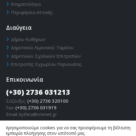
Κτηματολόγιο
Περιφέρεια Αττικής
Διαύγεια
Δήμου Κυθήρων
Δημοτικού Λιμενικού Ταμείου
Δημοτικών Σχολικών Επιτροπών
Επιτροπής Εγχωρίου Περιουσίας
Επικοινωνία
(+30) 2736 031213
Σύζευξις:
(+30) 2736 320100
Fax:
(+30) 2736 031919
Email:
kythira@otenet.gr
Χρησιμοποιούμε cookies για να σας προσφέρουμε τη βέλτιστη
εμπειρία πλοήγησης στον ιστότοπό μας.