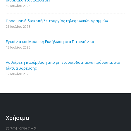
διδακτικό έτος 2026-2027
30 Ιουλίου 2026
Προσωρινή διακοπή λειτουργίας τηλεφωνικών γραμμών
21 Ιουλίου 2026
Εγκαίνια και Μουσική Εκδήλωση στα Πιτσινιάνικα
13 Ιουλίου 2026
Aυθαίρετη παρέμβαση από μη εξουσιοδοτημένα πρόσωπα, στα
δίκτυα ύδρευσης
12 Ιουλίου 2026
Χρήσιμα
ΟΡΟΙ ΧΡΗΣΗΣ