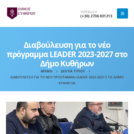
τηλέφωνο
(+30) 2736 031213
Διαβούλευση για το νέο
πρόγραμμα LEADER 2023-2027 στο
Δήμο Κυθήρων
ΑΡΧΙΚΉ
ΔΕΛΤΊΑ ΤΎΠΟΥ
ΔΙΑΒΟΎΛΕΥΣΗ ΓΙΑ ΤΟ ΝΈΟ ΠΡΌΓΡΑΜΜΑ LEADER 2023-2027 ΣΤΟ ΔΉΜΟ
ΚΥΘΉΡΩΝ