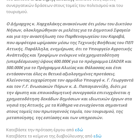
συνεργατικών δράσεων στους τομείς του πολιτισμού και του
τουρισμού.
Ο Δήμαρχος κ. Χαρχαλάκης ανακοίνωσε ότι μέσω του Δικτύου
Νήσων, ολοκληρώθηκαν οι μελέτες για το Δημοτικό Σφαγείο
και για την αναστήλωση του Παρθεναγωγείου του Καραβά,
που αμφότερα ωρίμασαν μέσω της Τεχνικής Βοήθειας του ΠΕΠ
Αττικής. Παράλληλα, ενημέρωσε, ότι το Υπουργείο Αγροτικής
Ανάπτυξης και Τροφίμων ενέκρινε νέα χρηματοδότηση
(υπερδέσμευση) ύψους 600.000€ για το πρόγραμμα LEADER και
500.000€ για το Πρόγραμμα Αλιείας και Θάλασσας και έτσι
εντάσσονται όλες οι θετικά αξιολογημένες προτάσεις.
Κλείνοντας ευχαρίστησε τον αρμόδιο Υπουργό κ. Γ. Γεωργαντά
και τον Γ.Γ. Ενωσιακών Πόρων κ. Δ. Παπαγιαννίδη, διότι με
την άριστη και εποικοδομητική συνεργασία επιτυγχάνεται η
χρηματοδότηση δεκάδων δημόσιων και ιδιωτικών έργων στα
νησιά της Αττικής, με τα Κύθηρα να ενισχύονται σημαντικά
στους τομείς του πρωτογενούς τομέα, του τουρισμού, της
μεταποίησης, της εστίασης και των υπηρεσιών.
Κατεβάστε την πρόταση έργου από
εδώ
Κατεβάστε το κείμενο της διαβούλευσης από
εδώ