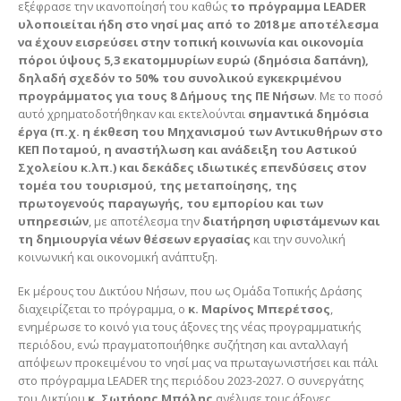
εξέφρασε την ικανοποίησή του καθώς
το πρόγραμμα LEADER
υλοποιείται ήδη στο νησί μας από το 2018 με αποτέλεσμα
να έχουν εισρεύσει στην τοπική κοινωνία και οικονομία
πόροι ύψους 5,3 εκατομμυρίων ευρώ (δημόσια δαπάνη),
δηλαδή σχεδόν το 50% του συνολικού εγκεκριμένου
προγράμματος για τους 8 Δήμους της ΠΕ Νήσων
. Με το ποσό
αυτό χρηματοδοτήθηκαν και εκτελούνται
σημαντικά δημόσια
έργα (π.χ. η έκθεση του Μηχανισμού των Αντικυθήρων στο
ΚΕΠ Ποταμού, η αναστήλωση και ανάδειξη του Αστικού
Σχολείου κ.λπ.) και δεκάδες ιδιωτικές επενδύσεις στον
τομέα του τουρισμού, της μεταποίησης, της
πρωτογενούς παραγωγής, του εμπορίου και των
υπηρεσιών
, με αποτέλεσμα την
διατήρηση υφιστάμενων και
τη δημιουργία νέων θέσεων εργασίας
και την συνολική
κοινωνική και οικονομική ανάπτυξη.
Εκ μέρους του Δικτύου Νήσων, που ως Ομάδα Τοπικής Δράσης
διαχειρίζεται το πρόγραμμα, ο
κ. Μαρίνος Μπερέτσος
,
ενημέρωσε το κοινό για τους άξονες της νέας προγραμματικής
περιόδου, ενώ πραγματοποιήθηκε συζήτηση και ανταλλαγή
απόψεων προκειμένου το νησί μας να πρωταγωνιστήσει και πάλι
στο πρόγραμμα LEADER της περιόδου 2023-2027. Ο συνεργάτης
του Δικτύου
κ. Σωτήρης Μπόλης
ανέλυσε τους άξονες