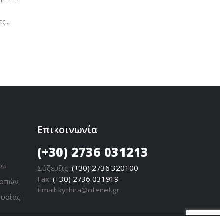
Δήμου κ
Διαβάστε περισσότερα
Διαβάσ
...
Επικοινωνία
(+30) 2736 031213
ου
Σύζευξις:
(+30) 2736 320100
Fax:
(+30) 2736 031919
ροπών
Email:
kythira@otenet.gr
ουσίας