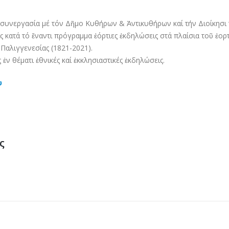
συνεργασία μέ τόν Δῆμο Κυθήρων & Ἀντικυθήρων καί τήν Διοίκησι 
 κατά τό ἔναντι πρόγραμμα ἑόρτιες ἐκδηλώσεις στά πλαίσια τοῦ ἑο
Παλιγγενεσίας (1821-2021).
ἐν θέματι ἐθνικές καί ἐκκλησιαστικές ἐκδηλώσεις.
ώ
ς