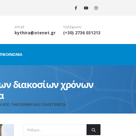
email
τηλέφωνο
kythira@otenet.gr
(+30) 2736 031213
ΠΙΚΟΙΝΩΝΊΑ
των διακοσίων χρόνων
α
ΑΠΌ ΤΗΝ ΕΘΝΙΚΉ ΜΑΣ ΠΑΛΙΓΓΕΝΕΣΊΑ