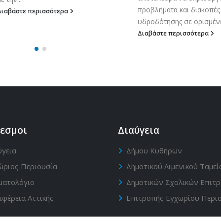
προβλήματα και διακοπές
Διαβάστε περισσότερα
υδροδότησης σε ορισμένες
Διαβάστε περισσότερα
εσμοι
Διαύγεια
ύγεια
Δήμου Κυθήρων
ώριος Περιουσία
Δημοτικού Λιμενικού Ταμεί
ματολόγιο
Δημοτικών Σχολικών Επιτ
ιφέρεια Αττικής
Επιτροπής Εγχωρίου Περι