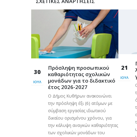
ΣΧΕΤΙΚΈΣ ΑΝΑΡΤΉΣΕΙΣ
ρόσβασης
21
Πρόσληψη προσωπικού
Λυκοδήμου
30
καθαριότητας σχολικών
φαλείας
ΙΟΎΛ
μονάδων για το διδακτικό
ΙΟΎΛ
 η πρόσβαση και
έτος 2026-2027
ων και πολιτών
Ο Δήμος Κυθήρων ανακοινώνει
οδημου
την πρόσληψη έξι (6) ατόμων με
 νεωτέρας για
σύμβαση εργασίας ιδιωτικού
 Ο Δήμος
δικαίου ορισμένου χρόνου, για
εί την
την κάλυψη αναγκών καθαριότητας
υ γεωτεχνικών
των σχολικών μονάδων του
..
μ