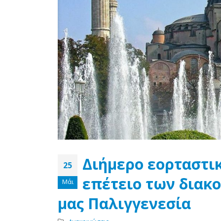
Διήμερο εορταστι
25
επέτειο των διακ
Μάι
μας Παλιγγενεσία