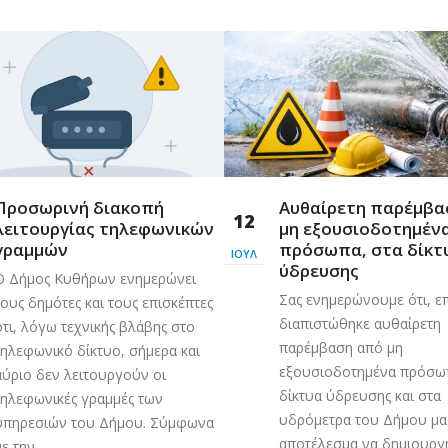
Προσωρινή διακοπή
Aυθαίρετη παρέμβα
12
λειτουργίας τηλεφωνικών
μη εξουσιοδοτημέν
γραμμών
πρόσωπα, στα δίκτ
ΙΟΎΛ
ύδρευσης
Ο Δήμος Κυθήρων ενημερώνει
Σας ενημερώνουμε ότι, ε
τους δημότες και τους επισκέπτες
διαπιστώθηκε αυθαίρετη
ότι, λόγω τεχνικής βλάβης στο
παρέμβαση από μη
τηλεφωνικό δίκτυο, σήμερα και
εξουσιοδοτημένα πρόσωπ
αύριο δεν λειτουργούν οι
δίκτυα ύδρευσης και στα
τηλεφωνικές γραμμές των
υδρόμετρα του Δήμου μα
υπηρεσιών του Δήμου. Σύμφωνα
αποτέλεσμα να δημιουρ
ε την...