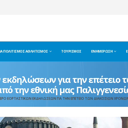
ΊΑ ΠΟΛΙΤΙΣΜΌΣ ΑΘΛΗΤΙΣΜΌΣ
ΤΟΥΡΙΣΜΌΣ
ΕΝΗΜΈΡΩΣΗ
Ε
 εκδηλώσεων για την επέτειο 
από την εθνική μας Παλιγγενεσί
ΕΡΟ ΕΟΡΤΑΣΤΙΚΏΝ ΕΚΔΗΛΏΣΕΩΝ ΓΙΑ ΤΗΝ ΕΠΈΤΕΙΟ ΤΩΝ ΔΙΑΚΟΣΊΩΝ ΧΡΌΝΩΝ 