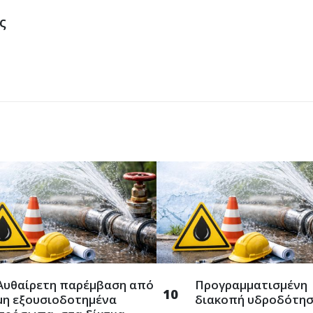
ς
Aυθαίρετη παρέμβαση από
Προγραμματισμένη
10
μη εξουσιοδοτημένα
διακοπή υδροδότη