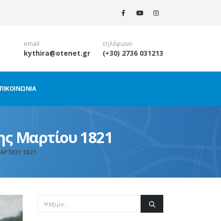
email
τηλέφωνο
kythira@otenet.gr
(+30) 2736 031213
ΠΙΚΟΙΝΩΝΊΑ
ης Μαρτίου 1821
ΑΡΤΊΟΥ 1821