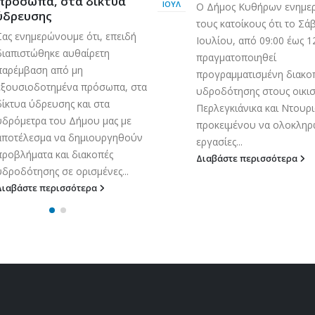
πρόσωπα, στα δίκτυα
ΙΟΎΛ
Ο Δήμος Κυθήρων ενημε
ύδρευσης
τους κατοίκους ότι το Σά
Σας ενημερώνουμε ότι, επειδή
Ιουλίου, από 09:00 έως 1
διαπιστώθηκε αυθαίρετη
πραγματοποιηθεί
παρέμβαση από μη
προγραμματισμένη διακο
εξουσιοδοτημένα πρόσωπα, στα
υδροδότησης στους οικι
δίκτυα ύδρευσης και στα
Περλεγκιάνικα και Ντουρι
υδρόμετρα του Δήμου μας με
προκειμένου να ολοκληρ
αποτέλεσμα να δημιουργηθούν
εργασίες...
προβλήματα και διακοπές
Διαβάστε περισσότερα
υδροδότησης σε ορισμένες...
Διαβάστε περισσότερα