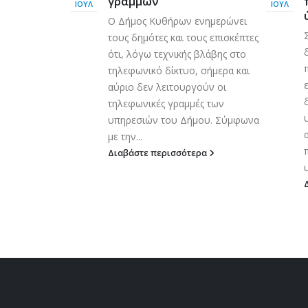
γραμμών
ΙΟΎΛ
ΙΟΎΛ
ο διδακτικό
Ο Δήμος Κυθήρων ενημερώνει
7
τους δημότες και τους επισκέπτες
ανακοινώνει
ότι, λόγω τεχνικής βλάβης στο
6) ατόμων με
τηλεφωνικό δίκτυο, σήμερα και
ιδιωτικού
αύριο δεν λειτουργούν οι
 χρόνου, για
τηλεφωνικές γραμμές των
ν καθαριότητας
υπηρεσιών του Δήμου. Σύμφωνα
άδων του
με την...
τικό έτος...
Διαβάστε περισσότερα
ερα