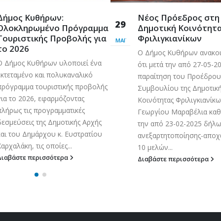
Δήμος Κυθήρων:
Νέος Πρόεδρος στη
29
Ολοκληρωμένο Πρόγραμμα
Δημοτική Κοινότητ
Τουριστικής Προβολής για
Φριλιγκιανίκων
ΜΆΙ
το 2026
Ο Δήμος Κυθήρων ανακο
Ο Δήμος Κυθήρων υλοποιεί ένα
ότι μετά την από 27-05-2
εκτεταμένο και πολυκαναλικό
παραίτηση του Προέδρου
πρόγραμμα τουριστικής προβολής
Συμβουλίου της Δημοτικ
για το 2026, εφαρμόζοντας
Κοινότητας Φριλιγκιανίκω
πλήρως τις προγραμματικές
Γεωργίου Μαραβέλια καθ
δεσμεύσεις της Δημοτικής Αρχής
την από 23-02-2025 δήλ
και του Δημάρχου κ. Ευστρατίου
ανεξαρτητοποίησης-απο
Χαρχαλάκη, τις οποίες...
10 μελών...
Διαβάστε περισσότερα
Διαβάστε περισσότερα