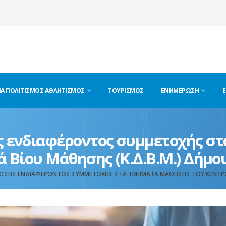
ΊΑ ΠΟΛΙΤΙΣΜΌΣ ΑΘΛΗΤΙΣΜΌΣ
ΤΟΥΡΙΣΜΌΣ
ΕΝΗΜΈΡΩΣΗ
Ε
ενδιαφέροντος συμμετοχής στ
ά Βίου Μάθησης (Κ.Δ.Β.Μ.) Δήμ
ΣΗΣ ΕΝΔΙΑΦΈΡΟΝΤΟΣ ΣΥΜΜΕΤΟΧΉΣ ΣΤΑ ΤΜΉΜΑΤΑ ΜΆΘΗΣΗΣ ΤΟΥ ΚΈΝΤΡΟΥ 