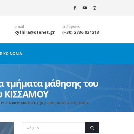
email
τηλέφωνο
kythira@otenet.gr
(+30) 2736 031213
ΠΙΚΟΙΝΩΝΊΑ
α τμήματα μάθησης του
ου ΚΙΣΣΑΜΟΥ
ΔΙΆ ΒΊΟΥ ΜΆΘΗΣΗΣ (Κ.Δ.Β.Μ.) ΔΉΜΟΥ ΚΙΣΣΑΜΟΥ