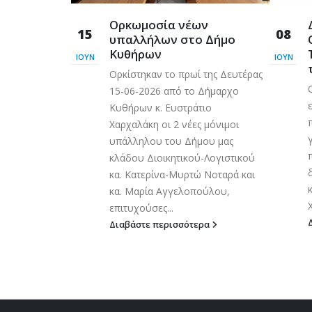
ουσική
Ορκωμοσία νέων
15
08
υπαλλήλων στο Δήμο
Κυθήρων
ΙΟΎΝ
ΙΟΎΝ
ων κ.
Ορκίστηκαν το πρωί της Δευτέρας
κης, μαζί με
15-06-2026 από το Δήμαρχο
ς κα. Ματίνα
Κυθήρων κ. Ευστράτιο
ρη Καλλίγερο
Χαρχαλάκη οι 2 νέες μόνιμοι
η μεγάλη
υπάλληλου του Δήμου μας
 «Τραγουδάμε
κλάδου Διοικητικού-Λογιστικού
για φωνή»,...
κα. Κατερίνα-Μυρτώ Νοταρά και
κα. Μαρία Αγγελοπούλου,
ερα
επιτυχούσες...
Διαβάστε περισσότερα