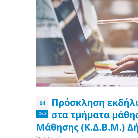
Πρόσκληση εκδήλ
04
στα τμήματα μάθησ
Φεβ
Μάθησης (Κ.Δ.Β.Μ.) 