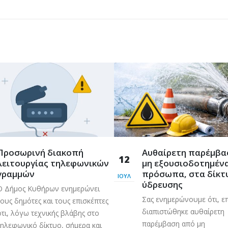
Προσωρινή διακοπή
Aυθαίρετη παρέμβα
12
λειτουργίας τηλεφωνικών
μη εξουσιοδοτημέν
γραμμών
πρόσωπα, στα δίκτ
ΙΟΎΛ
ύδρευσης
Ο Δήμος Κυθήρων ενημερώνει
Σας ενημερώνουμε ότι, ε
τους δημότες και τους επισκέπτες
διαπιστώθηκε αυθαίρετη
ότι, λόγω τεχνικής βλάβης στο
παρέμβαση από μη
τηλεφωνικό δίκτυο, σήμερα και