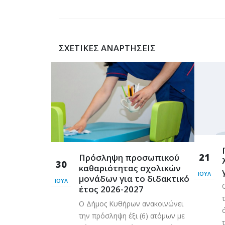
ΣΧΕΤΙΚΈΣ ΑΝΑΡΤΉΣΕΙΣ
ρόσβασης
21
Πρόσληψη προσωπικού
Λυκοδήμου
30
καθαριότητας σχολικών
φαλείας
ΙΟΎΛ
μονάδων για το διδακτικό
ΙΟΎΛ
 η πρόσβαση και
έτος 2026-2027
ων και πολιτών
Ο Δήμος Κυθήρων ανακοινώνει
οδημου
την πρόσληψη έξι (6) ατόμων με
 νεωτέρας για