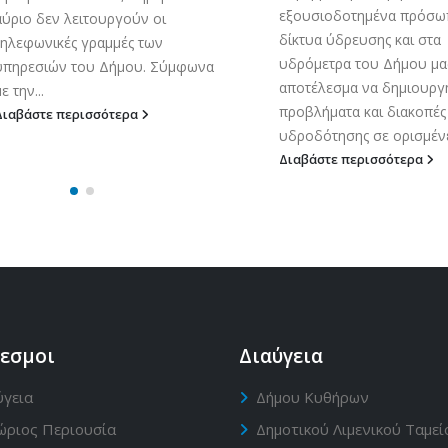
εξουσιοδοτημένα πρόσωπ
αύριο δεν λειτουργούν οι
δίκτυα ύδρευσης και στα
τηλεφωνικές γραμμές των
υδρόμετρα του Δήμου μα
υπηρεσιών του Δήμου. Σύμφωνα
αποτέλεσμα να δημιουρ
ε την...
προβλήματα και διακοπές
Διαβάστε περισσότερα
υδροδότησης σε ορισμένες
Διαβάστε περισσότερα
εσμοι
Διαύγεια
ύγεια
Δήμου Κυθήρων
ώριος Περιουσία
Δημοτικού Λιμενικού Ταμεί