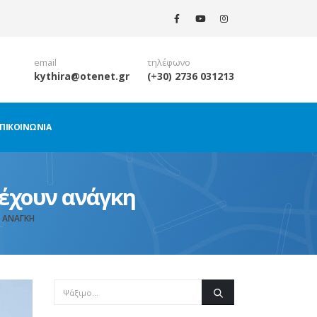
email
τηλέφωνο
kythira@otenet.gr
(+30) 2736 031213
ΠΙΚΟΙΝΩΝΊΑ
 έχουν ανάγκη
Ν ΑΝΆΓΚΗ