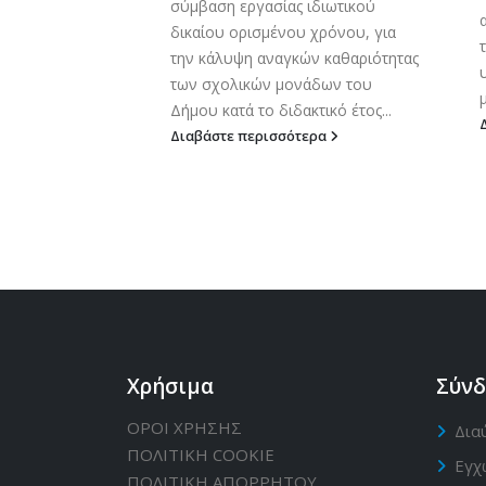
σύμβαση εργασίας ιδιωτικού
 Ο Δήμος
δικαίου ορισμένου χρόνου, για
εί την
την κάλυψη αναγκών καθαριότητας
υ γεωτεχνικών
των σχολικών μονάδων του
..
μ
Δήμου κατά το διδακτικό έτος...
ερα
Διαβάστε περισσότερα
Χρήσιμα
Σύνδ
ΟΡΟΙ ΧΡΗΣΗΣ
Δια
ΠΟΛΙΤΙΚΗ CΟΟΚΙΕ
Εγχ
ΠΟΛΙΤΙΚΗ ΑΠΟΡΡΗΤΟΥ