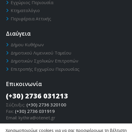
Εγχώριος Περιουσία
Κτηματολόγιο
Περιφέρεια Αττικής
Διαύγεια
Δήμου Κυθήρων
Δημοτικού Λιμενικού Ταμείου
Δημοτικών Σχολικών Επιτροπών
Επιτροπής Εγχωρίου Περιουσίας
Επικοινωνία
(+30) 2736 031213
Σύζευξις:
(+30) 2736 320100
Fax:
(+30) 2736 031919
Email:
kythira@otenet.gr
Χρησιμοποιούμε cookies για να σας προσφέρουμε τη βέλτιστη