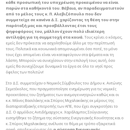
κάθε προσωπική του υποχρέωση προκειμένου να είναι
παρών στα καθήκοντά του. Βέβαια, αν παραδειγματιστούν
από το μέλος τους κ. Π. Αλεβιζόπουλο που δεν
συμμετείχε σε κανένα Δ.Σ. χαρίζοντας τη θέση του στην
παράταξή μας και προσβάλλοντας έτσι τους
ψηφοφόρους του, μάλλον έχουν πολύ ιδιαίτερη
αντίληψη για τη συμμετοχή στα κοινά.
Τους κρίνει ο κόσμος,
εμείς δεν πρόκειται να ασχοληθούμε άλλο με την περίπτωσή
τους. Πολιτικά και κοινωνικά απομονωμένοι όσο ποτέ, το μόνο
τους έχει απομείνει είναι να καταφεύγουν στα ψέματα και τη
λάσπη. Μπορούν να συνεχίσουν στην επιλογή τους αυτή, όσο
εμείς θα συνεχίζουμε δυναμικά τα έργα σε όλο το νησί προς
όφελος των πολιτών!
Στο Δ.Σ. συμμετείχαν ο Νομικός Σύμβουλος του Δήμου κ. Αντώνης
Σεμιτέκολος, που πραγματοποίησε ενημέρωση για τις νομικές
προεκτάσεις του ζητήματος των ανεμογεννητριών καθώς και οι
κ.κ. Μάνος Βασιλάκης και Σπύρος Μιχαλακάκης εκ μέρους της
διαπαραταξιακής επιτροπής των ΑΠΕ, που έχει συγκροτήσει το
Δ.Σ. Ο αρμόδιος Αντιδήμαρχος κ. Χαράλαμπος Σούγιαννης
εισηγήθηκε το ζήτημα της σύστασης Ενεργειακής Κοινότητας και ο
κ. Σπύρος Μιχαλακάκης ανέλυσε το θέμα με τρόπο εξαιρετικά
σαφή, αποδεικνύοντας ότι
η σύσταση Ενεργειακής