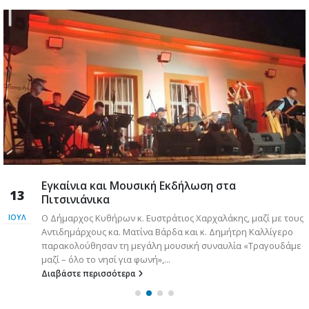
Εγκαίνια και Μουσική Εκδήλωση στα
13
Πιτσινιάνικα
Ο Δήμαρχος Κυθήρων κ. Ευστράτιος Χαρχαλάκης, μαζί με τους
ΙΟΎΛ
Αντιδημάρχους κα. Ματίνα Βάρδα και κ. Δημήτρη Καλλίγερο
παρακολούθησαν τη μεγάλη μουσική συναυλία «Τραγουδάμε
μαζί – όλο το νησί για φωνή»,...
Διαβάστε περισσότερα