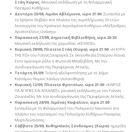
Στάη Χώρας
: Μουσική εκδήλωση με τη Φιλαρμονική
Ποταμού Κυθήρων.
Δευτέρα 23/08, Λιμάνι Αβλέμωνα, ώρα 21:00:
Συναυλία με
το Χρήστο Θηβαίο στο πλαίσιο της συμπλήρωσης 50 ετών
λειτουργίας του Κρατικού Αερολιμένα Κυθήρων «Αλέξανδρος
Αριστοτέλους Ωνάσης».
Παρασκευή 27/08, Δημοτική Βιβλιοθήκη, ώρα 20:30
:
Μουσική εκδήλωση της χορωδίας «ΚΕΥΘΟΣ».
Κυριακή 29/08, Πλατεία Στάη (Χώρα), ώρα 21:00
: «Η ΚΥΡΑ
ΤΗΣ ΡΩ» του Γιάννη Σκαραγκά. Σε σκηνοθεσία Σταύρου Λίτινα.
Στον ομώνυμο ρόλο η Φωτεινή Μπαξεβάνη. Με την
συνδιοργάνωση της Περιφέρειας Αττικής.
Τετάρτη 01/09:
Τελετή αδελφοποίησης με το Δήμο
Κισσάμου Νομού Χανίων (Αντικύθηρα).
Κυριακή 12/09, Πλατεία Φρατσίων, ώρα 21:00
: «ΚΑΙΡΟΣ
ΓΙΑ ΑΓΑΠΕΣ ΚΑΙ ΑΓΚΑΛΙΕΣ», μουσική εκδήλωση με τον Γιάννη
Ζουγανέλη. Με την συνδιοργάνωση της Περιφέρειας Αττικής.
Παρασκευή 24/09, Λιμένας Καψαλίου, ώρα 21:00:
Συναυλία με τη Φιλαρμονική του Πολεμικού Ναυτικού στο
πλαίσιο του εορτασμού της Πολιούχου Κυθήρων Παναγίας
Μυρτιδιώτισσας.
Σάββατο 25/09, Κυθηραϊκός Σύνδεσμος (Χώρα):
ημερίδα
της Εταιρείας Κυθηραϊκών Μελετών με θέμα
«Η Επανάσταση