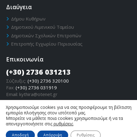
Διαύγεια
Δήμου Κυθήρων
Δημοτικού Λιμενικού Ταμείου
Δημοτικών Σχολικών Επιτροπών
Επιτροπής Εγχωρίου Περιουσίας
Επικοινωνία
(+30) 2736 031213
Σύζευξις:
(+30) 2736 320100
Fax:
(+30) 2736 031919
Email:
kythira@otenet.gr
Χρησιμοποιούμε cookies για να σας προσφέρουμε τη βέλτιστη
εμπειρία πλοήγησης στον ιστότοπό μας.
Μπορείτε να μάθετε ποια cookies χρησιμοποιούμε ή να τα
απενεργοποιήσετε στις
ρυθμίσεις
.
Αποδοχή
Απόρριψη
Ρυθμίσεις