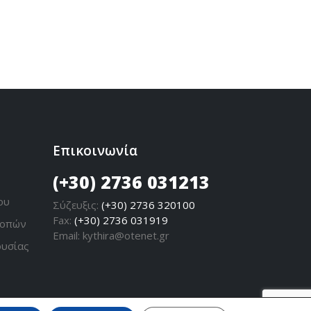
Διαβάστε περισσότερα
Επικοινωνία
(+30) 2736 031213
ου
Σύζευξις:
(+30) 2736 320100
Fax:
(+30) 2736 031919
ροπών
Email:
kythira@otenet.gr
ουσίας