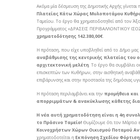
Ακόμα μία δέσμευση της Δημοτικής Αρχής γίνεται 
Πλατείας Κάτω Χώρας Μυλοποτάμου Κυθήρω
Ταμείου. Το έργο θα χρηματοδοτηθεί από τον Άξ
Προγράμματος «ΔΡΑΣΕΙΣ ΠΕΡΙΒΑΛΛΟΝΤΙΚΟΥ ΙΣΟΖΥΓ
χρηματοδότησης 142.380,00€
.
Η πρόταση, που είχε υποβληθεί από το Δήμο μας 
αναβάθμισης της κεντρικής πλατείας του
αρχιτεκτονική μελέτη
. Το έργο θα συμβάλει ο
επισκεπτών των Κυθήρων, στην αισθητική αναβάθμ
επιβάρυνσης και στην προστασία της δημόσιας υγι
Η πρόταση περιλαμβάνει και την
προμήθεια και
απορριμμάτων & ανακύκλωσης κάθετης δια
Η νέα αυτή χρηματοδότηση είναι η 4η συνολ
το Πράσινο Ταμείο!
Θυμίζουμε ότι τον Μάρτιο 
Κοινοχρήστων Χώρων Οικισμού Ποταμού Αντ
χρηματοδοτείται η
Εκπόνηση Σχεδίου Φόρτισης