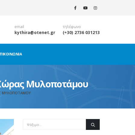
email
τηλέφωνο
kythira@otenet.gr
(+30) 2736 031213
ΠΙΚΟΙΝΩΝΊΑ
 Χώρας Μυλοποτάμου
ΑΣ ΜΥΛΟΠΟΤΆΜΟΥ