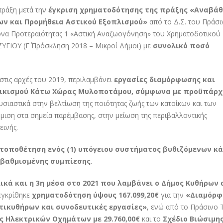
πράξη μετά την
έγκριση χρηματοδότησης της πράξης «Αναβάθ
ν και Προμήθεια Αστικού Εξοπλισμού»
από το Δ.Σ. του Πράσ
ονα Προτεραιότητας 1 «Αστική Αναζωογόνηση» του Χρηματοδοτικού
ΙΟΥ (Γ΄ Πρόσκληση 2018 – Μικροί Δήμοι) με
συνολικό ποσό
στις αρχές του 2019, περιλαμβάνει
εργασίες διαμόρφωσης και
 οικισμού Κάτω Χώρας Μυλοποτάμου, σύμφωνα με προϋπάρ
υσιαστικά στην βελτίωση της ποιότητας ζωής των κατοίκων και των
ιση στα σημεία παρέμβασης, στην μείωση της περιβαλλοντικής
εινής.
 τοποθέτηση ενός (1) υπόγειου συστήματος βυθιζόμενων κ
βαθμισμένης συμπίεσης
.
ικά και η 3η μέσα στο 2021 που λαμβάνει ο Δήμος Κυθήρων
εγκρίθηκε
χρηματοδότηση ύψους 167.099,20€
για την
«Διαμόρ
ικυθήρων και συνοδευτικές εργασίες»
, ενώ από το Πράσινο 
 Ηλεκτρικών Οχημάτων με 29.760,00€
και το
Σχέδιο Βιώσιμη