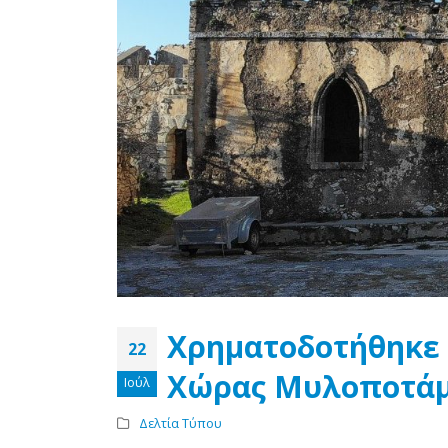
Χρηματοδοτήθηκε 
22
Χώρας Μυλοποτά
Ιούλ
Δελτία Τύπου