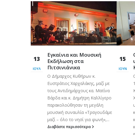
 και στον
Εγκαίνια και Μουσική
13
15
ευσης
Εκδήλωση στα
Πιτσινιάνικα
ΙΟΎΛ
ΙΟΎΝ
έα της
Ο Δήμαρχος Κυθήρων κ.
μετρα νέων
Ευστράτιος Χαρχαλάκης, μαζί με
ηκε και τέθηκε
τους Αντιδημάρχους κα. Ματίνα
α το έργο
Βάρδα και κ. Δημήτρη Καλλίγερο
ΚΑΙ
παρακολούθησαν τη μεγάλη
ΥΩΝ ΥΔΡΕΥΣΗΣ
μουσική συναυλία «Τραγουδάμε
ΑΜΕΝΩΝ»,
μαζί – όλο το νησί για φωνή»,...
ολογισμού
Διαβάστε περισσότερα
ηματοδότηση