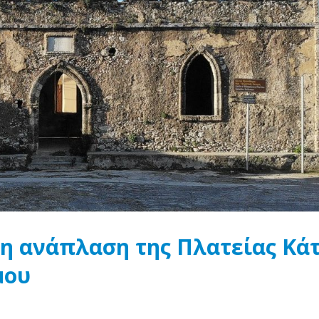
η ανάπλαση της Πλατείας Κά
μου