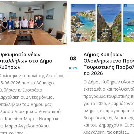
Ορκωμοσία νέων
Δήμος Κυθήρων:
08
υπαλλήλων στο Δήμο
Ολοκληρωμένο Πρό
Κυθήρων
Τουριστικής Προβολ
ΙΟΎΝ
το 2026
Ορκίστηκαν το πρωί της Δευτέρας
Ο Δήμος Κυθήρων υλοποι
15-06-2026 από το Δήμαρχο
εκτεταμένο και πολυκανα
Κυθήρων κ. Ευστράτιο
πρόγραμμα τουριστικής 
Χαρχαλάκη οι 2 νέες μόνιμοι
για το 2026, εφαρμόζοντ
υπάλληλου του Δήμου μας
πλήρως τις προγραμματικ
κλάδου Διοικητικού-Λογιστικού
δεσμεύσεις της Δημοτική
κα. Κατερίνα-Μυρτώ Νοταρά και
και του Δημάρχου κ. Ευσ
κα. Μαρία Αγγελοπούλου,
Χαρχαλάκη, τις οποίες...
επιτυχούσες...