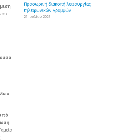
Προσωρινή διακοπή λειτουργίας
μιση
τηλεφωνικών γραμμών
ινου
21 Ιουλίου 2026
χουσα
άδων
 από
φωση
Ταμείο
ς