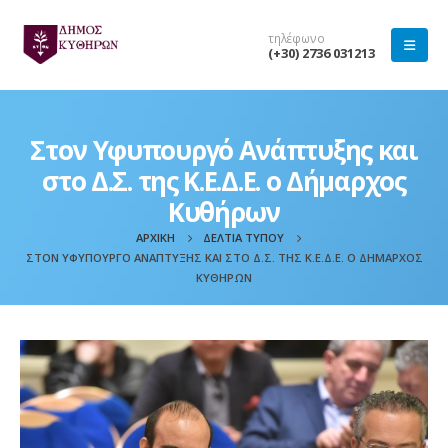
τηλέφωνο
(+30) 2736 031213
Στον Υφυπουργό Ανάπτυξης και
στο Δ.Σ. της Κ.Ε.Δ.Ε. ο Δήμαρχος
Κυθήρων
ΑΡΧΙΚΉ
ΔΕΛΤΊΑ ΤΎΠΟΥ
ΣΤΟΝ ΥΦΥΠΟΥΡΓΌ ΑΝΆΠΤΥΞΗΣ ΚΑΙ ΣΤΟ Δ.Σ. ΤΗΣ Κ.Ε.Δ.Ε. Ο ΔΉΜΑΡΧΟΣ
ΚΥΘΉΡΩΝ