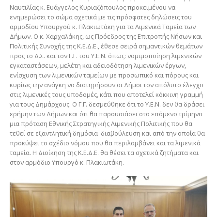
Ναυτιλίας κ. Ευάγγελος Κυριαζόπουλος προκειμένου να
ενημερώσει το σώμα σχετικά με τις πρόσφατες δηλώσεις του
αρμοδίου Υπουργού κ. Πλακιωτάκη για τα Λιμενικά Ταμεία των
Δήμων. Ο κ. Χαρχαλάκης, ως Πρόεδρος της Επιτροπής Νήσων και
Πολιτικής Συνοχής της Κ.Ε.Δ.Ε., έθεσε σειρά σημαντικών θεμάτων
προς το Δ.Σ. και τον Γ.Γ. του Υ.Ε.Ν. όπως: νομιμοποίηση λιμενικών
εγκαταστάσεων, μελέτη και αδειοδότηση λιμενικών έργων,
ενίσχυση των λιμενικών ταμείων με προσωπικό και πόρους και
κυρίως την ανάγκη να διατηρήσουν οι Δήμοι τον απόλυτο έλεγχο
στις λιμενικές τους υποδομές, κάτι που αποτελεί κόκκινη γραμμή
για τους Δημάρχους. Ο Γ.Γ. δεσμεύθηκε ότι το Υ.Ε.Ν. δεν θα δράσει
ερήμην των Δήμων και ότι θα παρουσιάσει στο επόμενο τρίμηνο
μια πρόταση Εθνικής Στρατηγικής Λιμενικής Πολιτικής που θα
τεθεί σε εξαντλητική δημόσια διαβούλευση και από την οποία θα
προκύψει το σχέδιο νόμου που θα περιλαμβάνει και τα λιμενικά
ταμεία. Η Διοίκηση της Κ.Ε.Δ.Ε. θα θέσει τα σχετικά ζητήματα και
στον αρμόδιο Υπουργό κ. Πλακιωτάκη.