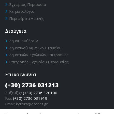
Εγχώριος Περιουσία
Κτηματολόγιο
Περιφέρεια Αττικής
Διαύγεια
Δήμου Κυθήρων
Δημοτικού Λιμενικού Ταμείου
Δημοτικών Σχολικών Επιτροπών
Επιτροπής Εγχωρίου Περιουσίας
Επικοινωνία
(+30) 2736 031213
Σύζευξις:
(+30) 2736 320100
Fax:
(+30) 2736 031919
Email:
kythira@otenet.gr