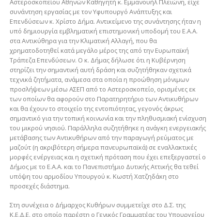
Αστεροσκοπείου Αθηνών Καθηγητή κ. Εμμανουήλ Πλειώνη, είχε
συνάντηση εργασίας με τον Υφυπουργό Ανάπτυξης και
Επενδύσεων κ. Χρίστο Δήμα. Αντικείμενο της συνάντησης ήταν η
υπό δημιουργία εμβληματική επιστημονική υποδομή του Ε.Α.Α.
στα Αντικύθηρα για την Κλιματική Αλλαγή, που θα
χρηματοδοτηθεί κατά μεγάλο μέρος της από την Ευρωπαϊκή
Τράπεζα Επενδύσεων. Ο κ. Δήμας δήλωσε ότι η Κυβέρνηση
στηρίζει την σημαντική αυτή δράση και συζητήθηκαν σχετικά
τεχνικά ζητήματα, ανάμεσα στα οποία η προώθηση μόνιμων
προσλήψεων μέσω ΑΣΕΠ από το Αστεροσκοπείο, ορισμένες εκ
των οποίων θα αφορούν στο Παρατηρητήριο των Αντικυθήρων
και θα έχουν το στοιχείο της εντοπιότητας, γεγονός άκρως
σημαντικό για την τοπική κοινωνία και την πληθυσμιακή ενίσχυση
του μικρού νησιού. Παράλληλα συζητήθηκε η ανάγκη ενεργειακής
μετάβασης των Αντικυθήρων από την παραγωγή ρεύματος με
μαζούτ (η ακριβότερη σήμερα πανευρωπαϊκά) σε εναλλακτικές
μορφές ενέργειας και η σχετική πρόταση που έχει επεξεργαστεί ο
Δήμος με το Ε.Α.Α. και το Πανεπιστήμιο Δυτικής Αττικής θα τεθεί
υπόψη του αρμοδίου Υπουργού κ. Κωστή Χατζηδάκη στο
προσεχές διάστημα.
Στη συνέχεια ο Δήμαρχος Κυθήρων συμμετείχε στο Δ.Σ. της
Κ.Ε.Δ.Ε. στο οποίο παρέστη ο Γενικός Γραμματέας του Υπουργείου