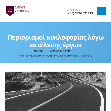
τηλέφωνο
(+30) 2736 031213
Περιορισμοί κυκλοφορίας λόγω
εκτέλεσης έργων
ΑΡΧΙΚΉ
ΑΝΑΚΟΙΝΏΣΕΙΣ
ΠΕΡΙΟΡΙΣΜΟΊ ΚΥΚΛΟΦΟΡΊΑΣ ΛΌΓΩ ΕΚΤΈΛΕΣΗΣ ΈΡΓΩΝ