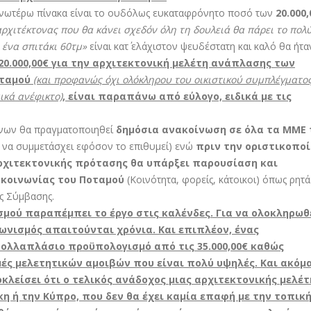
ανωτέρω πίνακα είναι το ουδόλως ευκαταφρόνητο ποσό των
20.000
αρχιτέκτονας που θα κάνει σχεδόν όλη τη δουλειά θα πάρει το πολ
 ένα σπιτάκι 60τμ»
είναι κατ΄ ελάχιστον ψευδέστατη και καλό θα ήτα
20.000,00€ για την αρχιτεκτονική μελέτη ανάπλασης των
οταμού
(και προφανώς όχι ολόκληρου του οικιστικού συμπλέγματος
ικά ανέφικτο)
, είναι παραπάνω από εύλογο, ειδικά με τις
τόνων θα πραγματοποιηθεί
δημόσια ανακοίνωση σε όλα τα ΜΜΕ
ί να συμμετάσχει εφόσον το επιθυμεί) ενώ
πριν την οριστικοπο
αρχιτεκτονικής πρότασης θα υπάρξει παρουσίαση και
 κοινωνίας του Ποταμού
(Κοινότητα, φορείς, κάτοικοι) όπως ρητά
ς Σύμβασης.
σμού παραπέμπει το έργο στις καλένδες. Για να ολοκληρωθ
ωνισμός απαιτούνται χρόνια. Και επιπλέον, ένας
πολλαπλάσιο προϋπολογισμό από τις 35.000,00€ καθώς
μές μελετητικών αμοιβών που είναι πολύ υψηλές. Και ακόμ
κλείσει ότι ο τελικός ανάδοχος μιας αρχιτεκτονικής μελέτ
κη ή την Κύπρο, που δεν θα έχει καμία επαφή με την τοπικ