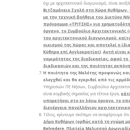
όχι με αρχιτεκτονικό διαγωνισμό, είναι ανε
Βιτζαμάνειο Σχολή στη Χώρα Κυθήρων, 
με την τεχνική βοήθεια του Δικτύου Ν
πρόγραμμα «ΤΡΙΤΣΗΣ» για χρηματοδότησ
όργανο, το Συμβούλιο Αρχιτεκτονικής (ό
του αρχιτεκτονικού διαγωνισμού, καίτ
οικισμού της Χώρας και αποτελεί η ίδ
Κύθηρα επί Αγγλοκρατίας)
.
Αυτή είναι 
νομιμότητας της διαδικασίας, αφού το 
διαδικασιών και της ποιότητας εκπόν
Η ποιότητα της Μελέτης προφανώς και
ελεγχθεί και θα εγκριθεί από τις αρμό
Υπηρεσιών ΠΕ Νήσων, Συμβούλιο Αρχιτεκτονικ
είναι κομβικής σημασίας για τέτοια έργα,
κάτ
υπηρετήσει στο εν λόγω όργανο, το οπ
διενέργεια πανελλήνιου αρχιτεκτονικ
Τέλος, κρίνουμε σκόπιμο να αναφέρουμε ότ
Δήμο Κυθήρων (ορθώς κατά τη γνώμη μα
Belvedere
, Πλατεία Μελισσού Αρωνιαδ