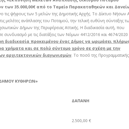
ν των 35.000,00€ από το Ταμείο Παρακαταθηκών και Δανεί
όνο τις ψήφους των 5 μελών της Δημοτικής Αρχής. Το Δίκτυο Νήσων Α
τις μελέτες ανάπλασης του Ποταμού, την τελική ευθύνη σύνταξης τ
σιωτικών Δήμων της Περιφέρειας Αττικής. Η διαδικασία αυτή, που
ε συνδυασμό με τις διατάξεις των Νόμων 4412/2016 και 4674/2020
ρη διαδικασία προκειμένου ένας Δήμος να ωριμάσει πλήρω
α χρήματα και σε πολύ σύντομο χρόνο σε σχέση με την
των αρχιτεκτονικών διαγωνισμών
. Το ποσό της Προγραμματικής
 ΔΗΜΟΥ ΚΥΘΗΡΩΝ»
ΔΑΠΑΝΗ
2.500,00 €