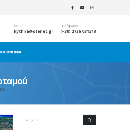
email
τηλέφωνο
kythira@otenet.gr
(+30) 2736 031213
ΠΙΚΟΙΝΩΝΊΑ
Ποταμού
ΜΟΎ