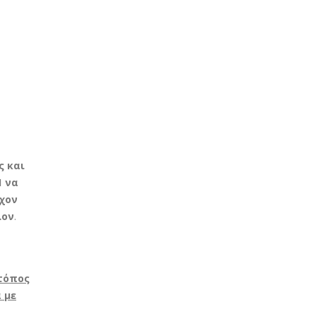
ς και
1 να
έχον
λον
.
 τόπος
 με