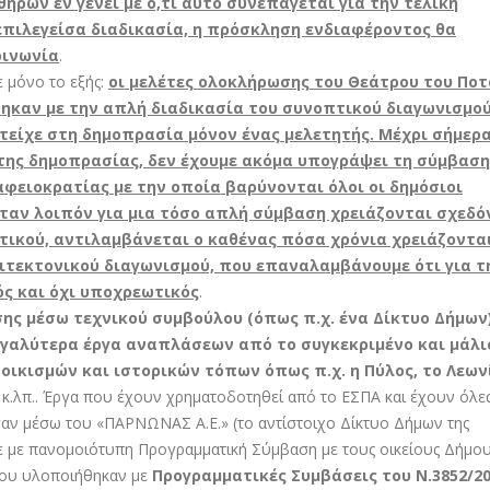
ήρων εν γένει με ό,τι αυτό συνεπάγεται για την τελική
 επιλεγείσα διαδικασία, η πρόσκληση ενδιαφέροντος θα
οινωνία
.
 μόνο το εξής:
οι μελέτες ολοκλήρωσης του Θεάτρου του Ποτ
ηκαν με την απλή διαδικασία του συνοπτικού διαγωνισμού
μετείχε στη δημοπρασία μόνον ένας μελετητής. Μέχρι σήμερα
της δημοπρασίας, δεν έχουμε ακόμα υπογράψει τη σύμβαση
φειοκρατίας με την οποία βαρύνονται όλοι οι δημόσιοι
Όταν λοιπόν για μια τόσο απλή σύμβαση χρειάζονται σχεδό
ικού, αντιλαμβάνεται ο καθένας πόσα χρόνια χρειάζονται
ιτεκτονικού διαγωνισμού, που επαναλαμβάνουμε ότι για τ
ς και όχι υποχρεωτικός
.
σης μέσω τεχνικού συμβούλου (όπως π.χ. ένα Δίκτυο Δήμων
εγαλύτερα έργα αναπλάσεων από το συγκεκριμένο και μάλ
ικισμών και ιστορικών τόπων όπως π.χ. η Πύλος, το Λεωνί
κ.λπ.. Έργα που έχουν χρηματοδοτηθεί από το ΕΣΠΑ και έχουν όλες
ασαν μέσω του «ΠΑΡΝΩΝΑΣ Α.Ε.» (το αντίστοιχο Δίκτυο Δήμων της
με πανομοιότυπη Προγραμματική Σύμβαση με τους οικείους Δήμου
που υλοποιήθηκαν με
Προγραμματικές Συμβάσεις του Ν.3852/2