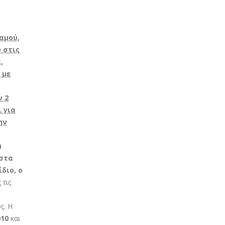
αμού,
 στις
,
 με
ν 2
 για
ην
)
ιστα
διο, ο
 τις
ς. Η
010
και