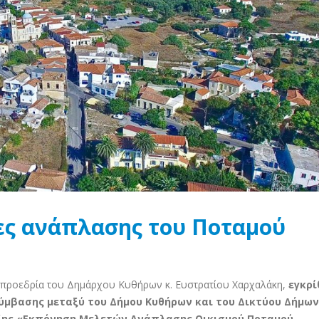
τες ανάπλασης του Ποταμού
ν προεδρία του Δημάρχου Κυθήρων κ. Ευστρατίου Χαρχαλάκη,
εγκρί
Σύμβασης μεταξύ του Δήμου Κυθήρων και του Δικτύου Δήμων
άξης «Εκπόνηση Μελετών Ανάπλασης Οικισμού Ποταμού