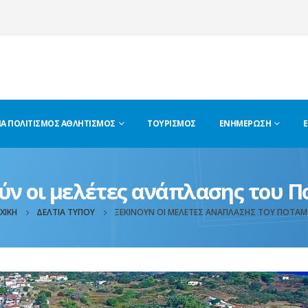
ΊΑ ΠΟΛΙΤΙΣΜΌΣ ΑΘΛΗΤΙΣΜΌΣ
ΤΟΥΡΙΣΜΌΣ
ΕΝΗΜΈΡΩΣΗ
Ε
ύν οι μελέτες ανάπλασης του 
ΧΙΚΉ
ΔΕΛΤΊΑ ΤΎΠΟΥ
ΞΕΚΙΝΟΎΝ ΟΙ ΜΕΛΈΤΕΣ ΑΝΆΠΛΑΣΗΣ ΤΟΥ ΠΟΤΑ