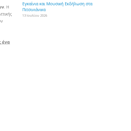
Εγκαίνια και Μουσική Εκδήλωση στα
ων
. Η
Πιτσινιάνικα
ττικής
13 Ιουλίου 2026
ων
ς ένα