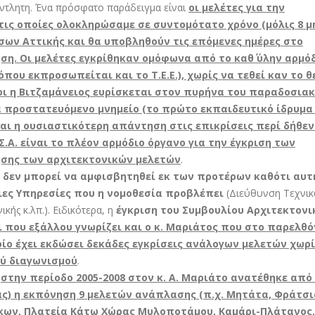
ξάντλητη. Ένα πρόσφατο παράδειγμα είναι
οι μελέτες για την
τις οποίες ολοκληρώσαμε σε συντομότατο χρόνο (μόλις 8 μ
ήσων Αττικής και θα υποβληθούν τις επόμενες ημέρες στο
η. Οι μελέτες εγκρίθηκαν ομόφωνα από το καθ΄ ύλην αρμό
που εκπροσωπείται και το Τ.Ε.Ε.), χωρίς να τεθεί καν το θ
οι η Βιτζαμάνειος ευρίσκεται στον πυρήνα του παραδοσια
ια προστατευόμενο μνημείο (το πρώτο εκπαιδευτικό ίδρυμα
και η ουσιαστικότερη απάντηση στις επικρίσεις περί δήθεν
Σ.Α. είναι το πλέον αρμόδιο όργανο για την έγκριση των
ησης των αρχιτεκτονικών μελετών
.
 δεν μπορεί να αμφισβητηθεί εκ των προτέρων καθότι αυτ
διες Υπηρεσίες που η νομοθεσία προβλέπει
(Διεύθυνση Τεχνι
ής κ.λπ.). Ειδικότερα, η
έγκριση του Συμβουλίου Αρχιτεκτονι
ι που εξάλλου γνωρίζει και ο κ. Μαριάτος που στο παρελθό
οίο έχει εκδώσει δεκάδες εγκρίσεις ανάλογων μελετών χωρί
ού διαγωνισμού
.
ι
στην περίοδο 2005-2008 στον κ. Α. Μαριάτο ανατέθηκε από
ς) η εκπόνηση 9 μελετών ανάπλασης (π.χ. Μητάτα, Φράτσι
ίκων, Πλατεία Κάτω Χώρας Μυλοποτάμου, Καμάρι-Πλάτανος,