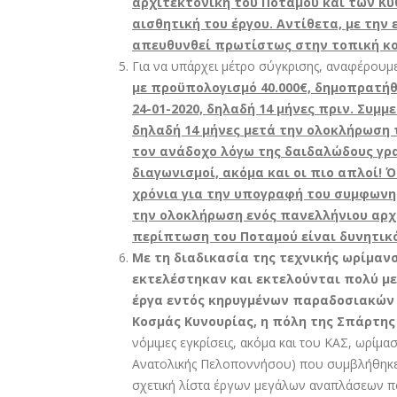
αρχιτεκτονική του Ποταμού και των Κυθ
αισθητική του έργου. Αντίθετα, με την
απευθυνθεί πρωτίστως στην τοπική κ
Για να υπάρχει μέτρο σύγκρισης, αναφέρουμε
με προϋπολογισμό 40.000€, δημοπρατήθ
24-01-2020, δηλαδή 14 μήνες πριν. Συμ
δηλαδή 14 μήνες μετά την ολοκλήρωση 
τον ανάδοχο λόγω της δαιδαλώδους γρα
διαγωνισμοί, ακόμα και οι πιο απλοί! 
χρόνια για την υπογραφή του συμφωνητ
την ολοκλήρωση ενός πανελλήνιου αρχ
περίπτωση του Ποταμού είναι δυνητικό
Με τη διαδικασία της τεχνικής ωρίμαν
εκτελέστηκαν και εκτελούνται πολύ μ
έργα εντός κηρυγμένων παραδοσιακών ο
Κοσμάς Κυνουρίας, η πόλη της Σπάρτης
νόμιμες εγκρίσεις, ακόμα και του ΚΑΣ, ωρίμ
Ανατολικής Πελοποννήσου) που συμβλήθηκε 
σχετική λίστα έργων μεγάλων αναπλάσεων 