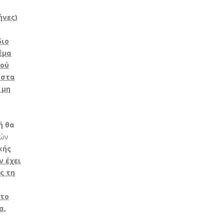
ήνες)
διο
έμα
κού
 στα
 μη
ή θα
κών
κής
ν έχει
ς τη
 το
α,