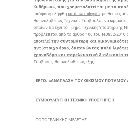
Κυθήρων», που χρηματοδοτείται με το ποσό
απόφαση ελήφθη
κατά πλειοψηφία
, με θετικές μ
θα αναλάβει ως Τεχνικός Σύμβουλος να ωριμάσει 
οποίων θα έχει το Τμήμα Τεχνικής Υποστήριξης Νη
προβλέπεται από το άρθρο 100 του Ν.3852/2010 σ
αποτελεί
την συντομότερη και οικονομικότε
αντίστοιχο έργο, δαπανώντας πολύ λιγότερ
χρονοβόρα και παρελκυστική διαδικασία 
Σύμβασης, θα αναλωθεί ως εξής:
ΕΡΓΟ: «ΑΝΑΠΛΑΣΗ ΤΟΥ ΟΙΚΙΣΜΟΥ ΠΟΤΑΜΟΥ
ΣΥΜΒΟΥΛΕΥΤΙΚΗ ΤΕΧΝΙΚΗ ΥΠΟΣΤΗΡΙΞΗ
ΤΟΠΟΓΡΑΦΙΚΗΣ ΜΕΛΕΤΗΣ