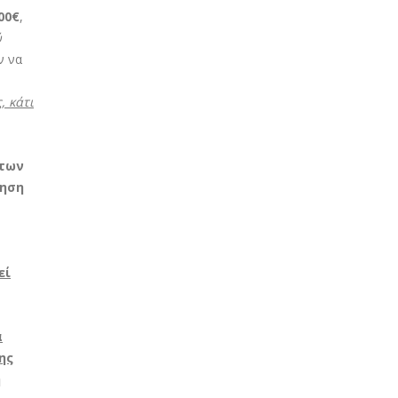
,00€
,
ύ
ν να
, κάτι
 των
ίηση
εί
α
ης
ή