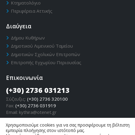
Κτηματολόγιο
Περιφέρεια Αττικής
Διαύγεια
Δήμου Κυθήρων
Δημοτικού Λιμενικού Ταμείου
Δημοτικών Σχολικών Επιτροπών
Επιτροπής Εγχωρίου Περιουσίας
Επικοινωνία
(+30) 2736 031213
Σύζευξις:
(+30) 2736 320100
Fax:
(+30) 2736 031919
Email:
kythira@otenet.gr
Χρησιμοποιούμε cookies για να σας προσφέρουμε τη βέλτιστη
εμπειρία πλοήγησης στον ιστότοπό μας.