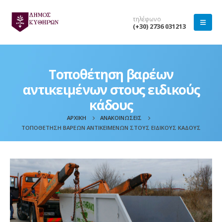
τηλέφωνο
(+30) 2736 031213
Τοποθέτηση βαρέων
αντικειμένων στους ειδικούς
κάδους
ΑΡΧΙΚΉ
ΑΝΑΚΟΙΝΏΣΕΙΣ
ΤΟΠΟΘΈΤΗΣΗ ΒΑΡΈΩΝ ΑΝΤΙΚΕΙΜΈΝΩΝ ΣΤΟΥΣ ΕΙΔΙΚΟΎΣ ΚΆΔΟΥΣ