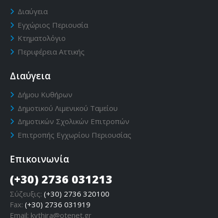
Διαύγεια
Εγχώριος Περιουσία
Κτηματολόγιο
Περιφέρεια Αττικής
Διαύγεια
Δήμου Κυθήρων
Δημοτικού Λιμενικού Ταμείου
Δημοτικών Σχολικών Επιτροπών
Επιτροπής Εγχωρίου Περιουσίας
Επικοινωνία
(+30) 2736 031213
Σύζευξις:
(+30) 2736 320100
Fax:
(+30) 2736 031919
Email:
kythira@otenet.gr