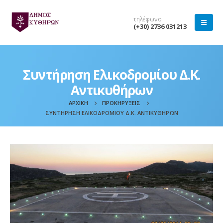
τηλέφωνο
(+30) 2736 031213
Συντήρηση Ελικοδρομίου Δ.Κ.
Αντικυθήρων
ΑΡΧΙΚΉ
ΠΡΟΚΗΡΎΞΕΙΣ
ΣΥΝΤΉΡΗΣΗ ΕΛΙΚΟΔΡΟΜΊΟΥ Δ.Κ. ΑΝΤΙΚΥΘΉΡΩΝ